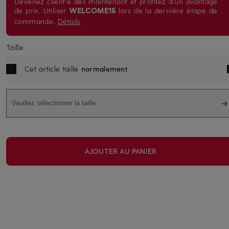
Devenez client·e dès maintenant et profitez d'un avantage
de prix. Utiliser
WELCOME15
lors de la dernière étape de
commande.
Détails
Taille
Cet article taille
normalement
.
Veuillez sélectionner la taille
AJOUTER AU PANIER