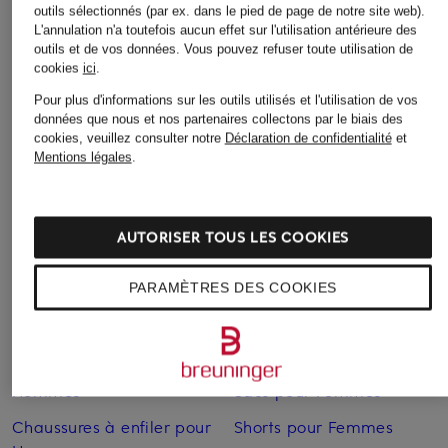
outils sélectionnés (par ex. dans le pied de page de notre site web).
L'annulation n'a toutefois aucun effet sur l'utilisation antérieure des
Bikinis pour Femmes
Robes de mariage civil
outils et de vos données.
Vous pouvez refuser toute utilisation de
pour Femmes
cookies
ici
.
Blazers pour Femmes
Robes de mariage pour
Pour plus d'informations sur les outils utilisés et l'utilisation de vos
Blouses pour Femmes
données que nous et nos partenaires collectons par le biais des
Femmes
cookies, veuillez consulter notre
Déclaration de confidentialité
et
Cardigans et gilets pour
Mentions légales
.
Robes de soirée pour
Femmes
Femmes
Chaussures business pour
Robes pour Femmes
Hommes
AUTORISER TOUS LES COOKIES
Robes pour Femmes
Chaussures pour Femmes
PARAMÈTRES DES COOKIES
Robes pour Femmes en
Chaussures pour Femmes
solde
en solde
Sacs pour Femmes
Chaussures pour
Hommes
Sacs pour Femmes
Chaussures à enfiler pour
Shorts pour Femmes