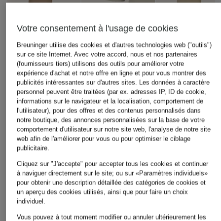
Votre consentement à l'usage de cookies
Breuninger utilise des cookies et d'autres technologies web ("outils")
BOSS
WEEKEND Max Ma
sur ce site Internet. Avec votre accord, nous et nos partenaires
+remise promotionnelle
(fournisseurs tiers) utilisons des outils pour améliorer votre
Blazer JIA
Blazer LAMINE
windsor.
expérience d'achat et notre offre en ligne et pour vous montrer des
449 €
399 €
publicités intéressantes sur d'autres sites. Les données à caractère
blazer
personnel peuvent être traitées (par ex. adresses IP, ID de cookie,
informations sur le navigateur et la localisation, comportement de
375,99 €
l'utilisateur), pour des offres et des contenus personnalisés dans
Meilleur prix:
319,59 €
notre boutique, des annonces personnalisées sur la base de votre
Initialement:
470 €
comportement d'utilisateur sur notre site web, l'analyse de notre site
web afin de l'améliorer pour vous ou pour optimiser le ciblage
publicitaire.
Cliquez sur "J'accepte" pour accepter tous les cookies et continuer
à naviguer directement sur le site; ou sur «Paramètres individuels»
pour obtenir une description détaillée des catégories de cookies et
un aperçu des cookies utilisés, ainsi que pour faire un choix
individuel.
Autres catégories
Vous pouvez à tout moment modifier ou annuler ultérieurement les