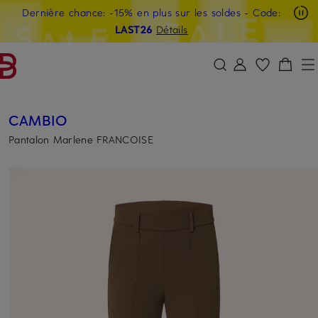
Dernière chance: -15% en plus sur les soldes
- Code:
PASSER AU CONTENU PRINCIPAL
PASSER AU CHAMP DE RECHERCH
LAST26
Détails
CAMBIO
Pantalon Marlene FRANCOISE