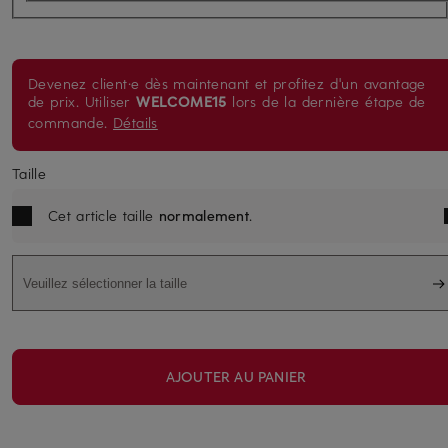
Devenez client·e dès maintenant et profitez d'un avantage
de prix. Utiliser
WELCOME15
lors de la dernière étape de
commande.
Détails
Taille
Cet article taille
normalement
.
Veuillez sélectionner la taille
AJOUTER AU PANIER