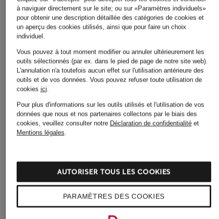
Initialement:
149,99 €
à naviguer directement sur le site; ou sur «Paramètres individuels»
pour obtenir une description détaillée des catégories de cookies et
un aperçu des cookies utilisés, ainsi que pour faire un choix
individuel.
Vous pouvez à tout moment modifier ou annuler ultérieurement les
outils sélectionnés (par ex. dans le pied de page de notre site web).
L'annulation n'a toutefois aucun effet sur l'utilisation antérieure des
outils et de vos données.
Vous pouvez refuser toute utilisation de
cookies
ici
.
Autres catégories
Pour plus d'informations sur les outils utilisés et l'utilisation de vos
données que nous et nos partenaires collectons par le biais des
cookies, veuillez consulter notre
Déclaration de confidentialité
et
Bikinis pour Femmes
Robes de mariage civil
Mentions légales
.
pour Femmes
Blazers pour Femmes
Robes de mariage pour
Blouses pour Femmes
Femmes
AUTORISER TOUS LES COOKIES
Cardigans et gilets pour
Robes de soirée pour
Femmes
PARAMÈTRES DES COOKIES
Femmes
Chaussures business pour
Robes pour Femmes