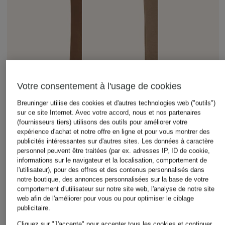
Votre consentement à l'usage de cookies
Breuninger utilise des cookies et d'autres technologies web ("outils")
sur ce site Internet. Avec votre accord, nous et nos partenaires
(fournisseurs tiers) utilisons des outils pour améliorer votre
expérience d'achat et notre offre en ligne et pour vous montrer des
publicités intéressantes sur d'autres sites. Les données à caractère
personnel peuvent être traitées (par ex. adresses IP, ID de cookie,
REISS
LUISA CERANO
+remise promotionnelle
informations sur le navigateur et la localisation, comportement de
Pantalon JEMMA
Pantalon en marlè
l'utilisateur), pour des offres et des contenus personnalisés dans
MRS & HUGS
style jogging
notre boutique, des annonces personnalisées sur la base de votre
299,95 €
pantalon marinière
comportement d'utilisateur sur notre site web, l'analyse de notre site
113 €
web afin de l'améliorer pour vous ou pour optimiser le ciblage
49,99 €
publicitaire.
Meilleur prix:
155 €
Meilleur prix:
42,49 €
Cliquez sur "J'accepte" pour accepter tous les cookies et continuer