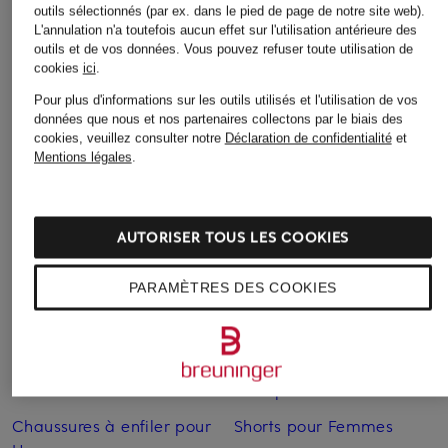
outils sélectionnés (par ex. dans le pied de page de notre site web).
L'annulation n'a toutefois aucun effet sur l'utilisation antérieure des
Bikinis pour Femmes
Robes de mariage civil
outils et de vos données.
Vous pouvez refuser toute utilisation de
pour Femmes
cookies
ici
.
Blazers pour Femmes
Robes de mariage pour
Pour plus d'informations sur les outils utilisés et l'utilisation de vos
Blouses pour Femmes
données que nous et nos partenaires collectons par le biais des
Femmes
cookies, veuillez consulter notre
Déclaration de confidentialité
et
Cardigans et gilets pour
Mentions légales
.
Robes de soirée pour
Femmes
Femmes
Chaussures business pour
Robes pour Femmes
Hommes
AUTORISER TOUS LES COOKIES
Robes pour Femmes
Chaussures pour Femmes
PARAMÈTRES DES COOKIES
Robes pour Femmes en
Chaussures pour Femmes
solde
en solde
Sacs pour Femmes
Chaussures pour
Hommes
Sacs pour Femmes
Chaussures à enfiler pour
Shorts pour Femmes