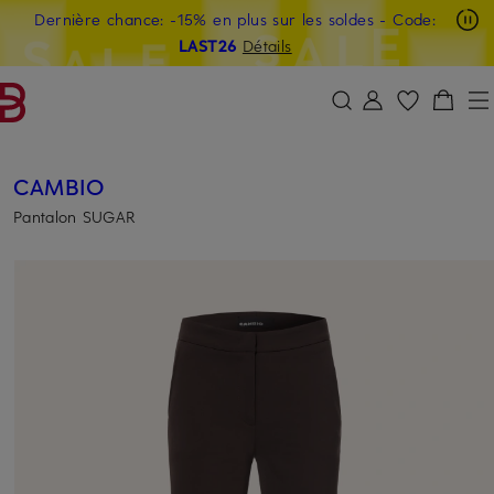
Dernière chance: -15% en plus sur les soldes
- Code:
PASSER AU CONTENU PRINCIPAL
PASSER AU CHAMP DE RECHERCH
LAST26
Détails
CAMBIO
Pantalon SUGAR