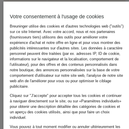
Votre consentement à l'usage de cookies
J.LINDEBERG
+remise promotionnelle
+remise promotionnelle
Collants
Breuninger utilise des cookies et d'autres technologies web ("outils")
PATRIZIA PEPE
MARC CAIN
sur ce site Internet. Avec votre accord, nous et nos partenaires
90 €
(fournisseurs tiers) utilisons des outils pour améliorer votre
Pantalon 7/8
Pantalon FRIA
expérience d'achat et notre offre en ligne et pour vous montrer des
149,99 €
129,99 €
publicités intéressantes sur d'autres sites. Les données à caractère
personnel peuvent être traitées (par ex. adresses IP, ID de cookie,
Meilleur prix:
144,49 €
Meilleur prix:
110,49 €
informations sur le navigateur et la localisation, comportement de
Initialement:
229,99 €
Initialement:
179,90 €
l'utilisateur), pour des offres et des contenus personnalisés dans
notre boutique, des annonces personnalisées sur la base de votre
comportement d'utilisateur sur notre site web, l'analyse de notre site
web afin de l'améliorer pour vous ou pour optimiser le ciblage
publicitaire.
Cliquez sur "J'accepte" pour accepter tous les cookies et continuer
à naviguer directement sur le site; ou sur «Paramètres individuels»
pour obtenir une description détaillée des catégories de cookies et
un aperçu des cookies utilisés, ainsi que pour faire un choix
individuel.
Autres catégories
Vous pouvez à tout moment modifier ou annuler ultérieurement les