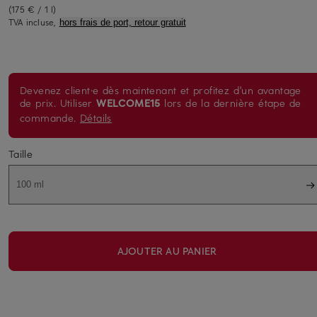
(175 € / 1 l)
TVA incluse,
hors frais de port, retour gratuit
Devenez client·e dès maintenant et profitez d'un avantage
de prix. Utiliser
WELCOME15
lors de la dernière étape de
commande.
Détails
Taille
100 ml
AJOUTER AU PANIER