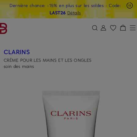
Dernière chance: -15% en plus sur les soldes
- Code:
PASSER AU CONTENU PRINCIPAL
PASSER AU CHAMP DE RECHERCH
LAST26
Détails
CLARINS
CRÈME POUR LES MAINS ET LES ONGLES
soin des mains