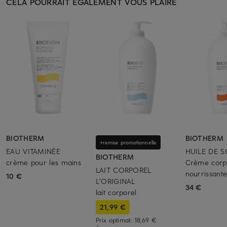
CELA POURRAIT ÉGALEMENT VOUS PLAIRE
BIOTHERM
BIOTHERM
+remise promotionnelle
EAU VITAMINÉE
HUILE DE 
BIOTHERM
crème pour les mains
Crème corpo
LAIT CORPOREL
nourrissant
10 €
L'ORIGINAL
34 €
lait corporel
21,99 €
Prix optimal:
18,69 €