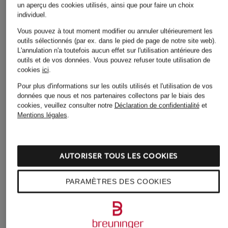
Robes pour Femmes en
un aperçu des cookies utilisés, ainsi que pour faire un choix
Chaussures pour Femmes
individuel.
solde
en solde
Vous pouvez à tout moment modifier ou annuler ultérieurement les
Sacs pour Femmes
outils sélectionnés (par ex. dans le pied de page de notre site web).
Chaussures pour
L'annulation n'a toutefois aucun effet sur l'utilisation antérieure des
Hommes
Sacs pour Femmes
outils et de vos données.
Vous pouvez refuser toute utilisation de
cookies
ici
.
Chaussures à enfiler pour
Shorts pour Femmes
Hommes
Pour plus d'informations sur les outils utilisés et l'utilisation de vos
Slingbacks pour Femmes
données que nous et nos partenaires collectons par le biais des
Chemises pour Hommes
cookies, veuillez consulter notre
Déclaration de confidentialité
et
Sneakers pour Femmes
Mentions légales
.
Combinaisons pour
Sneakers pour Femmes
Femmes
en solde
Costumes de mariage
AUTORISER TOUS LES COOKIES
Sneakers pour Hommes
pour Hommes
Sweats zippés pour
PARAMÈTRES DES COOKIES
Costumes pour Hommes
Hommes
Dessous pour Femmes
Sweatshirts pour Femmes
Hauts pour Hommes
T-shirts pour Femmes