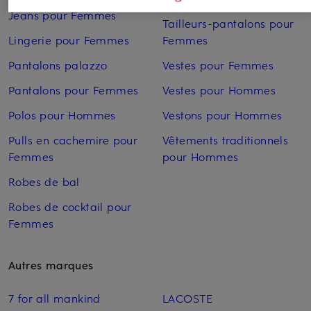
Jeans pour Femmes
Tailleurs-pantalons pour
Lingerie pour Femmes
Femmes
Pantalons palazzo
Vestes pour Femmes
Pantalons pour Femmes
Vestes pour Hommes
Polos pour Hommes
Vestons pour Hommes
Pulls en cachemire pour
Vêtements traditionnels
Femmes
pour Hommes
Robes de bal
Robes de cocktail pour
Femmes
Autres marques
7 for all mankind
LACOSTE