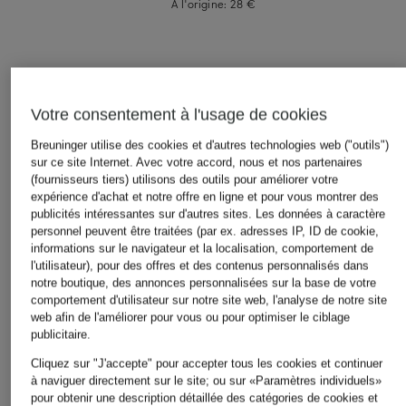
À l'origine:
28 €
Votre consentement à l'usage de cookies
Autres catégories
Breuninger utilise des cookies et d'autres technologies web ("outils")
sur ce site Internet. Avec votre accord, nous et nos partenaires
(fournisseurs tiers) utilisons des outils pour améliorer votre
Bikinis pour Femmes
Robes de mariage civil
expérience d'achat et notre offre en ligne et pour vous montrer des
pour Femmes
publicités intéressantes sur d'autres sites. Les données à caractère
Blazers pour Femmes
personnel peuvent être traitées (par ex. adresses IP, ID de cookie,
Robes de mariage pour
informations sur le navigateur et la localisation, comportement de
Blouses pour Femmes
Femmes
l'utilisateur), pour des offres et des contenus personnalisés dans
notre boutique, des annonces personnalisées sur la base de votre
Cardigans et gilets pour
Robes de soirée pour
comportement d'utilisateur sur notre site web, l'analyse de notre site
Femmes
Femmes
web afin de l'améliorer pour vous ou pour optimiser le ciblage
publicitaire.
Chaussures business pour
Robes pour Femmes
Hommes
Cliquez sur "J'accepte" pour accepter tous les cookies et continuer
à naviguer directement sur le site; ou sur «Paramètres individuels»
Robes pour Femmes
Chaussures pour Femmes
pour obtenir une description détaillée des catégories de cookies et