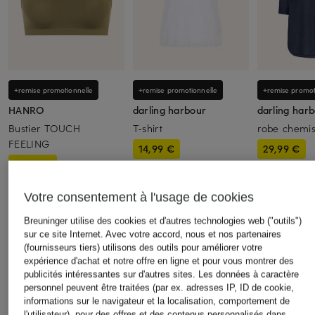
+remise promotionnelle
+remise promotionnelle
+remise promot
HANRO
darling harbour
darling har
Bustier TOUCH
T-shirt
robe chemi
FEELING
14,99 €
29,99 €
49,99 €
Prix optimal:
29,99 €
Prix optimal:
2
À l'origine:
59
Prix optimal:
42,49 €
À l'origine:
65 €
Votre consentement à l'usage de cookies
Breuninger utilise des cookies et d'autres technologies web ("outils")
sur ce site Internet. Avec votre accord, nous et nos partenaires
(fournisseurs tiers) utilisons des outils pour améliorer votre
expérience d'achat et notre offre en ligne et pour vous montrer des
publicités intéressantes sur d'autres sites. Les données à caractère
personnel peuvent être traitées (par ex. adresses IP, ID de cookie,
informations sur le navigateur et la localisation, comportement de
l'utilisateur), pour des offres et des contenus personnalisés dans