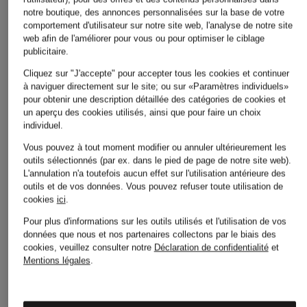
Autres catégories
notre boutique, des annonces personnalisées sur la base de votre
comportement d'utilisateur sur notre site web, l'analyse de notre site
Bikinis pour Femmes
Robes de mariage civil
web afin de l'améliorer pour vous ou pour optimiser le ciblage
publicitaire.
pour Femmes
Blazers pour Femmes
Cliquez sur "J'accepte" pour accepter tous les cookies et continuer
Robes de mariage pour
Blouses pour Femmes
à naviguer directement sur le site; ou sur «Paramètres individuels»
Femmes
pour obtenir une description détaillée des catégories de cookies et
Cardigans et gilets pour
un aperçu des cookies utilisés, ainsi que pour faire un choix
Robes de soirée pour
individuel.
Femmes
Femmes
Vous pouvez à tout moment modifier ou annuler ultérieurement les
Chaussures business pour
Robes pour Femmes
outils sélectionnés (par ex. dans le pied de page de notre site web).
Hommes
L'annulation n'a toutefois aucun effet sur l'utilisation antérieure des
Robes pour Femmes
outils et de vos données.
Vous pouvez refuser toute utilisation de
Chaussures pour Femmes
cookies
ici
.
Robes pour Femmes en
Chaussures pour Femmes
Pour plus d'informations sur les outils utilisés et l'utilisation de vos
solde
en solde
données que nous et nos partenaires collectons par le biais des
cookies, veuillez consulter notre
Déclaration de confidentialité
et
Sacs pour Femmes
Chaussures pour
Mentions légales
.
Hommes
Sacs pour Femmes
Chaussures à enfiler pour
Shorts pour Femmes