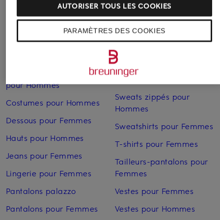
AUTORISER TOUS LES COOKIES
Hommes
Slingbacks pour Femmes
Chemises pour Hommes
Sneakers pour Femmes
PARAMÈTRES DES COOKIES
Combinaisons pour
Sneakers pour Femmes
Femmes
en solde
Costumes de mariage
Sneakers pour Hommes
pour Hommes
Sweats zippés pour
Costumes pour Hommes
Hommes
Dessous pour Femmes
Sweatshirts pour Femmes
Hauts pour Hommes
T-shirts pour Femmes
Jeans pour Femmes
Tailleurs-pantalons pour
Lingerie pour Femmes
Femmes
Pantalons palazzo
Vestes pour Femmes
Pantalons pour Femmes
Vestes pour Hommes