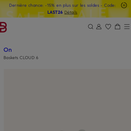
Dernière chance: -15% en plus sur les soldes
- Code:
PASSER AU CONTENU PRINCIPAL
PASSER AU CHAMP DE RECHERCH
LAST26
Détails
On
Baskets CLOUD 6