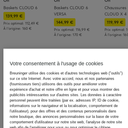
On
On
On
Baskets CLOUD 6
Baskets CLOUD 6
Chaussures 
VERSA
CLOUD X 4
139,99 €
144,99 €
119,99 €
Prix optimal:
112,49 €
À l'origine:
160 €
Prix optimal:
116,99 €
Prix optimal:
1
À l'origine:
170 €
À l'origine:
16
DÉCOUVRIR DES ARTICLES SIMILAIRES
Votre consentement à l'usage de cookies
Breuninger utilise des cookies et d'autres technologies web ("outils")
sur ce site Internet. Avec votre accord, nous et nos partenaires
(fournisseurs tiers) utilisons des outils pour améliorer votre
expérience d'achat et notre offre en ligne et pour vous montrer des
publicités intéressantes sur d'autres sites. Les données à caractère
personnel peuvent être traitées (par ex. adresses IP, ID de cookie,
informations sur le navigateur et la localisation, comportement de
l'utilisateur), pour des offres et des contenus personnalisés dans
notre boutique, des annonces personnalisées sur la base de votre
comportement d'utilisateur sur notre site web, l'analyse de notre site
web afin de l'améliorer pour vous ou pour optimiser le ciblage