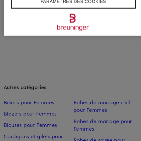
PARAMÈTRES DES COOKIES
'07
CHUCK 70
114,99 €
69,99 €
49,99 €
Meilleur prix:
189,95 €
Meilleur prix:
59,49 €
Meilleur prix:
42,49 €
Initialement:
139,99 €
Initialement:
100 €
Autres catégories
Bikinis pour Femmes
Robes de mariage civil
pour Femmes
Blazers pour Femmes
Robes de mariage pour
Blouses pour Femmes
Femmes
Cardigans et gilets pour
Robes de soirée pour