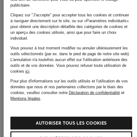
publicitaire.
Cliquez sur "J'accepte" pour accepter tous les cookies et continuer
à naviguer directement sur le site; ou sur «Paramètres individuels»
pour obtenir une description détaillée des catégories de cookies et
un aperçu des cookies utilisés, ainsi que pour faire un choix
individuel.
Vous pouvez à tout moment modifier ou annuler ultérieurement les
outils sélectionnés (par ex. dans le pied de page de notre site web).
L'annulation n'a toutefois aucun effet sur l'utilisation antérieure des
outils et de vos données.
Vous pouvez refuser toute utilisation de
cookies
ici
.
Pour plus d'informations sur les outils utilisés et l'utilisation de vos
données que nous et nos partenaires collectons par le biais des
cookies, veuillez consulter notre
Déclaration de confidentialité
et
Mentions légales
.
+remise promotionnelle
+remise promotionnelle
+remise promotionnelle
AUTORISER TOUS LES COOKIES
Nike
paul green
CONVERSE
Baskets AIR FORCE 1
baskets
Baskets montantes