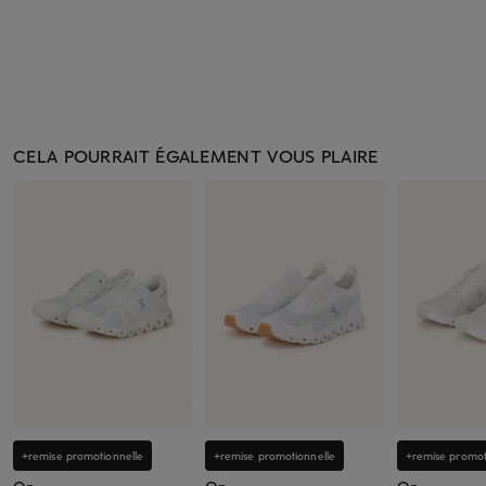
CELA POURRAIT ÉGALEMENT VOUS PLAIRE
+remise promotionnelle
+remise promotionnelle
+remise promot