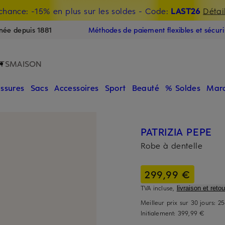
chance: -15% en plus sur les soldes
- Code:
LAST26
Détai
E
née depuis 1881
Méthodes de paiement flexibles et sécur
TS
MAISON
ssures
Sacs
Accessoires
Sport
Beauté
% Soldes
Mar
PATRIZIA PEPE
Robe à dentelle
299,99 €
TVA incluse,
livraison et retou
Meilleur prix sur 30 jours:
25
Initialement:
399,99 €