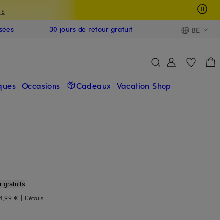
ls
isées
30 jours de retour gratuit
BE
ques
Occasions
Cadeaux
Vacation Shop
r gratuits
4,99 €
|
Détails