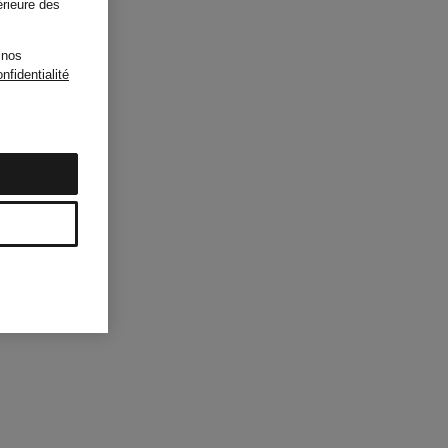
érieure des
 nos
nfidentialité