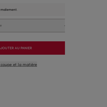
rmalement
.
le
AJOUTER AU PANIER
a coupe et la matière