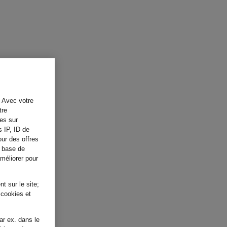
. Avec votre
tre
tes sur
s IP, ID de
our des offres
a base de
améliorer pour
t sur le site;
 cookies et
ar ex. dans le