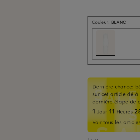
Couleur:
BLANC
Dernière chance: b
sur cet article déjà 
dernière étape d
1
11
2
Jour
Heures
Voir tous les articl
Taille