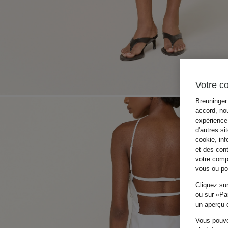
Votre c
Breuninger 
accord, nou
expérience 
d'autres si
cookie, inf
et des con
votre compo
vous ou pou
Cliquez sur
ou sur «Par
un aperçu d
Vous pouve