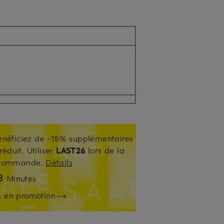
énéficiez de -15% supplémentaires
réduit. Utiliser
LAST26
lors de la
e commande.
Détails
8
Minutes
es en promotion