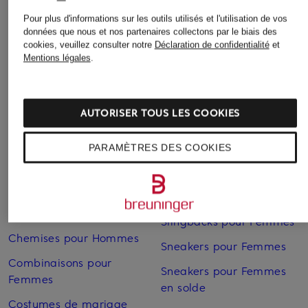
Cardigans et gilets pour
Robes de soirée pour
Pour plus d'informations sur les outils utilisés et l'utilisation de vos
Femmes
Femmes
données que nous et nos partenaires collectons par le biais des
cookies, veuillez consulter notre
Déclaration de confidentialité
et
Chaussures business pour
Robes pour Femmes
Mentions légales
.
Hommes
Robes pour Femmes
Chaussures pour Femmes
Robes pour Femmes en
Chaussures pour Femmes
AUTORISER TOUS LES COOKIES
solde
en solde
Sacs pour Femmes
PARAMÈTRES DES COOKIES
Chaussures pour
Hommes
Sacs pour Femmes
Chaussures à enfiler pour
Shorts pour Femmes
Hommes
Slingbacks pour Femmes
Chemises pour Hommes
Sneakers pour Femmes
Combinaisons pour
Sneakers pour Femmes
Femmes
en solde
Costumes de mariage