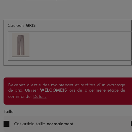
Couleur:
GRIS
Devenez client·e dès maintenant et profitez d'un avantage
de prix. Utiliser
WELCOME15
lors de la dernière étape de
commande.
Détails
Taille
Cet article taille
normalement
.