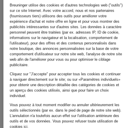
Pantalon SILKA
Pantalon aspect jean
Pantalon Marlene 
Breuninger utilise des cookies et d'autres technologies web ("outils")
aspect jean
lin
sur ce site Internet. Avec votre accord, nous et nos partenaires
99,99 €
(fournisseurs tiers) utilisons des outils pour améliorer votre
119,99 €
69,99 €
expérience d'achat et notre offre en ligne et pour vous montrer des
Meilleur prix:
84,99 €
publicités intéressantes sur d'autres sites. Les données à caractère
Initialement:
199 €
Meilleur prix:
101,99 €
Meilleur prix:
129,99 €
personnel peuvent être traitées (par ex. adresses IP, ID de cookie,
Initialement:
159,99 €
informations sur le navigateur et la localisation, comportement de
l'utilisateur), pour des offres et des contenus personnalisés dans
notre boutique, des annonces personnalisées sur la base de votre
comportement d'utilisateur sur notre site web, l'analyse de notre site
web afin de l'améliorer pour vous ou pour optimiser le ciblage
publicitaire.
Cliquez sur "J'accepte" pour accepter tous les cookies et continuer
à naviguer directement sur le site; ou sur «Paramètres individuels»
pour obtenir une description détaillée des catégories de cookies et
Autres catégories
un aperçu des cookies utilisés, ainsi que pour faire un choix
individuel.
Bikinis pour Femmes
Robes de mariage civil
Vous pouvez à tout moment modifier ou annuler ultérieurement les
pour Femmes
Blazers pour Femmes
outils sélectionnés (par ex. dans le pied de page de notre site web).
L'annulation n'a toutefois aucun effet sur l'utilisation antérieure des
Robes de mariage pour
Blouses pour Femmes
outils et de vos données.
Vous pouvez refuser toute utilisation de
Femmes
cookies
ici
.