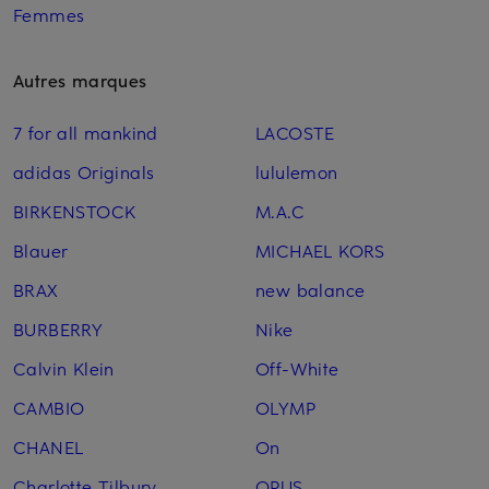
Femmes
Autres marques
7 for all mankind
LACOSTE
adidas Originals
lululemon
BIRKENSTOCK
M.A.C
Blauer
MICHAEL KORS
BRAX
new balance
BURBERRY
Nike
Calvin Klein
Off-White
CAMBIO
OLYMP
CHANEL
On
Charlotte Tilbury
OPUS