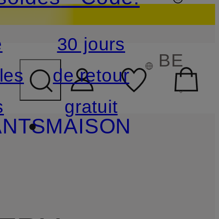
e
30 jours
CHAMP DE RECHERCHE
BE
les
de retour
s
gratuit
ANTS
MAISON