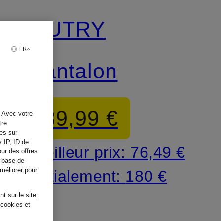
AUTRY
FR
pantalon
89,99 €
. Avec votre
tre
tes sur
s IP, ID de
Meilleur prix:
76,49 €
our des offres
a base de
améliorer pour
Initialement:
180 €
t sur le site;
 cookies et