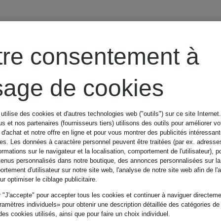
AUTRY
tre consentement à
Short en
usage de cookies
velours côtelé
utilise des cookies et d'autres technologies web ("outils") sur ce site Internet
s et nos partenaires (fournisseurs tiers) utilisons des outils pour améliorer vo
MAIN
d'achat et notre offre en ligne et pour vous montrer des publicités intéressan
71,99 €
tes. Les données à caractère personnel peuvent être traitées (par ex. adresse
€
ormations sur le navigateur et la localisation, comportement de l'utilisateur), p
tenus personnalisés dans notre boutique, des annonces personnalisées sur l
rtement d'utilisateur sur notre site web, l'analyse de notre site web afin de l'
Meilleur prix:
57,59 €
r optimiser le ciblage publicitaire.
 "J'accepte" pour accepter tous les cookies et continuer à naviguer directemen
Initialement:
145 €
amètres individuels» pour obtenir une description détaillée des catégories de
es cookies utilisés, ainsi que pour faire un choix individuel.