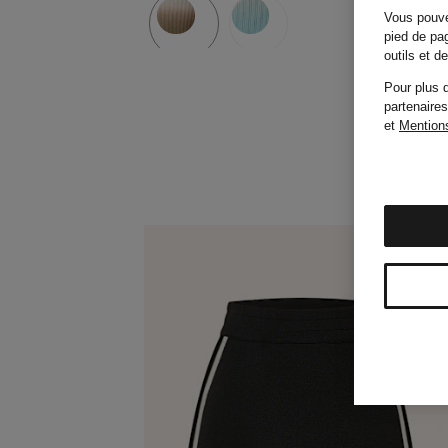
Vous pouve
pied de pag
outils et 
Pour plus d
partenaires
et
Mentions