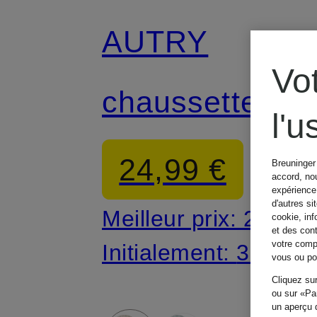
AUTRY
Vo
chaussettes
l'
24,99 €
Breuninger 
accord, nou
expérience 
d'autres si
Meilleur prix:
21,24 
cookie, inf
et des con
votre compo
Initialement:
35 €
vous ou pou
Cliquez sur
ou sur «Par
un aperçu d