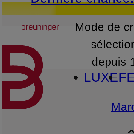
Breuninger
Mode de cr
PASSER AU CONTENU PR
sélecti
depuis 
LUXE
F
Mar