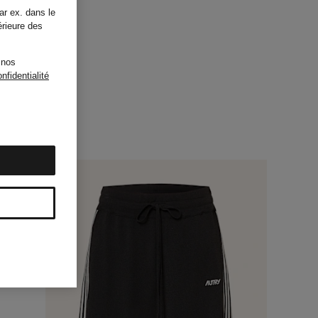
ar ex. dans le
érieure des
 nos
nfidentialité