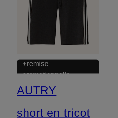
+remise
promotionnelle
AUTRY
short en tricot