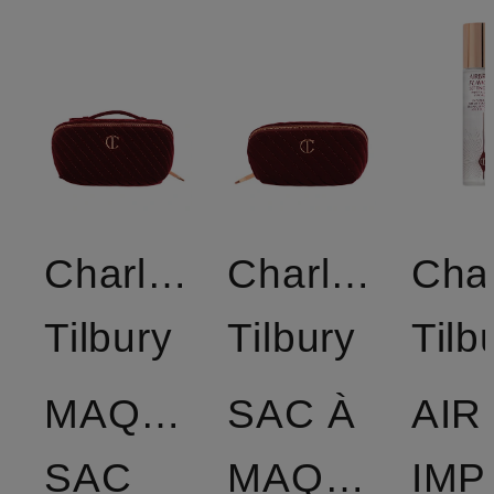
Charlotte
Charlotte
Char
Tilbury
Tilbury
Tilb
MAQUILLAGE
SAC À
AIR
SAC
MAQUILLAG