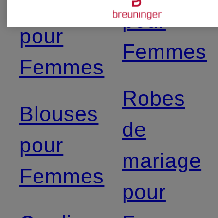
Blazers
pour
pour
Femmes
Femmes
Robes
Blouses
de
pour
mariage
Femmes
pour