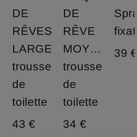
DE
DE
Spr
RÊVES
RÊVE
fixa
LARGE
MOYEN
39 
trousse
trousse
de
de
toilette
toilette
43 €
34 €