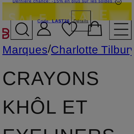
Dernière chance: -15% en plus sur les soldes
-
Code:
LAST26
Détails
PASSER AU CONTENU PR
/
Marques
Charlotte Tilbur
CRAYONS
KHÔL ET