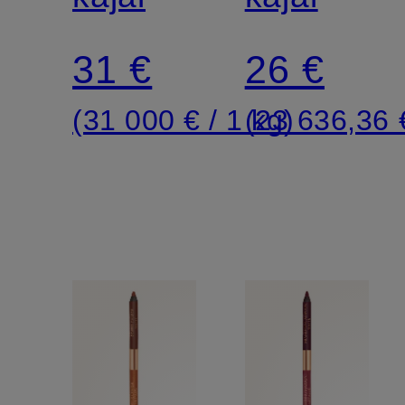
EYELINER
31 €
26 €
(31 000 € / 1 kg)
(23 636,36 €