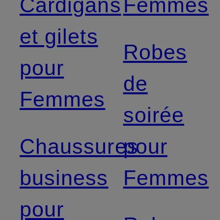
Cardigans
Femmes
et gilets
Robes
pour
de
Femmes
soirée
Chaussures
pour
business
Femmes
pour