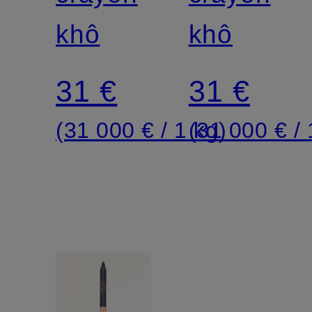
–
khô
-
khô
CHARGE
MARRON
31 €
31 €
DE
ENVOÛT
(31 000 € / 1 kg)
(31 000 € / 
CUIVRE