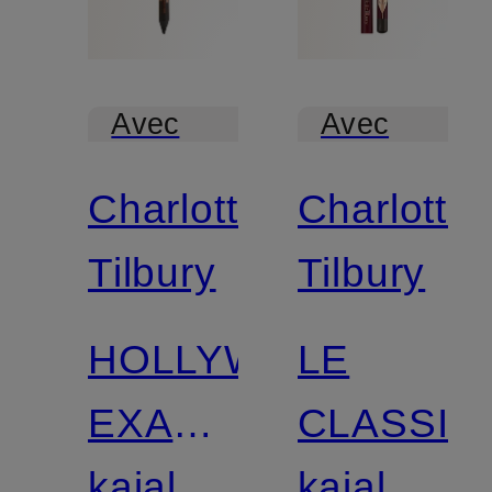
Avec
Avec
certification
certification
Charlotte
Charlotte
Tilbury
Tilbury
HOLLYWOOD
LE
EXAGGER
CLASSIQ
- DUO
kajal
kajal