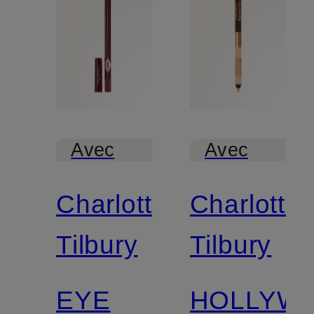
Avec
Avec
certification
certification
Charlotte
Charlotte
Tilbury
Tilbury
EYE
HOLLYW