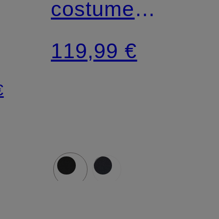
costume
e
CITOTTI Extra
119,99 €
Slim Fit
€