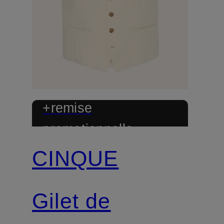
+remise
promotionnelle
CINQUE
Mix & Match
Gilet de