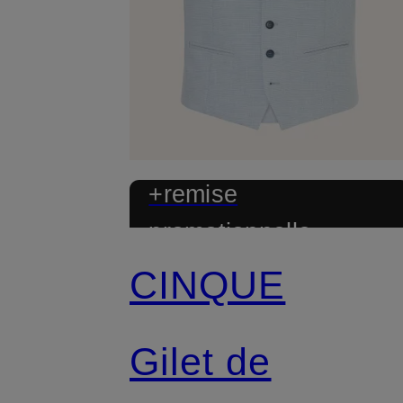
+remise
promotionnelle
CINQUE
Mix & Match
Gilet de