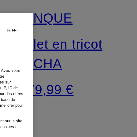
CINQUE
FR
Gilet en tricot
CICHA
. Avec votre
tre
tes sur
179,99 €
s IP, ID de
our des offres
a base de
améliorer pour
t sur le site;
 cookies et