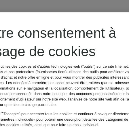
CINQUE
Mix & Match
tre consentement à
Gilet de
usage de cookies
costume
utilise des cookies et d'autres technologies web ("outils") sur ce site Internet
s et nos partenaires (fournisseurs tiers) utilisons des outils pour améliorer vo
CIVITRA coupe
d'achat et notre offre en ligne et pour vous montrer des publicités intéressan
79,99 €
tes. Les données à caractère personnel peuvent être traitées (par ex. adresse
ormations sur le navigateur et la localisation, comportement de l'utilisateur), p
classique
tenus personnalisés dans notre boutique, des annonces personnalisées sur l
rtement d'utilisateur sur notre site web, l'analyse de notre site web afin de l'
€
Meilleur prix:
67,99 €
r optimiser le ciblage publicitaire.
 "J'accepte" pour accepter tous les cookies et continuer à naviguer directemen
Initialement:
amètres individuels» pour obtenir une description détaillée des catégories de
es cookies utilisés, ainsi que pour faire un choix individuel.