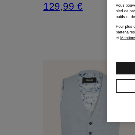
129,99 €
Vous pouve
pied de pag
outils et 
Pour plus d
partenaires
et
Mentions