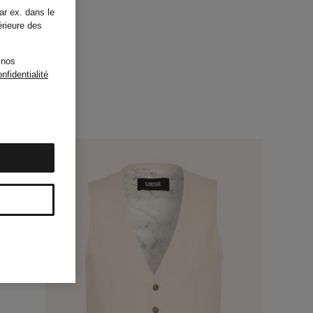
ar ex. dans le
érieure des
 nos
nfidentialité