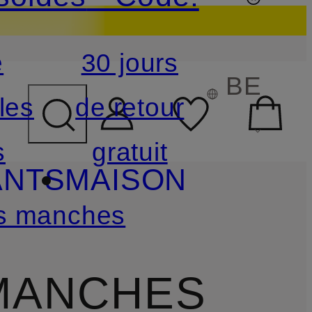
e
30 jours
CHAMP DE RECHERCHE
BE
les
de retour
s
gratuit
ANTS
MAISON
s manches
MANCHES