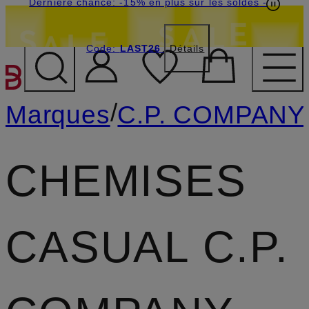
Dernière chance: -15% en plus sur les soldes
-
Code:
LAST26
Détails
PASSER AU CONTENU PR
/
Marques
C.P. COMPANY
CHEMISES
CASUAL C.P.