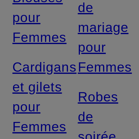
de
pour
mariage
Femmes
pour
Cardigans
Femmes
et gilets
Robes
pour
de
Femmes
soirée