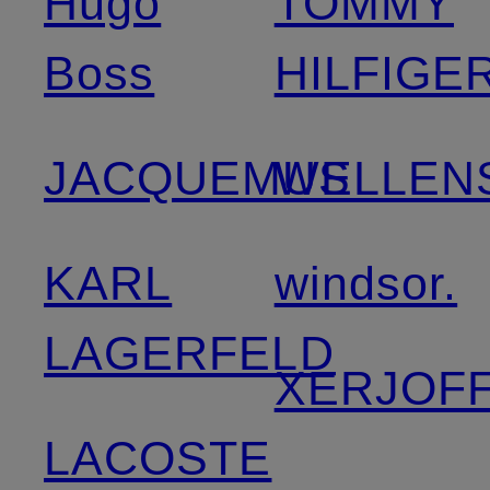
Hugo
TOMMY
Boss
HILFIGE
JACQUEMUS
WELLEN
KARL
windsor.
LAGERFELD
XERJOF
LACOSTE