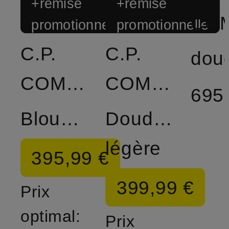
+remise
+remise
promotionnelle
promotionnelle
C.P.
C.P.
COMPANY
COMPANY
695
Blouson
Doudoune
légère
395,99 €
399,99 €
Prix
optimal:
Prix