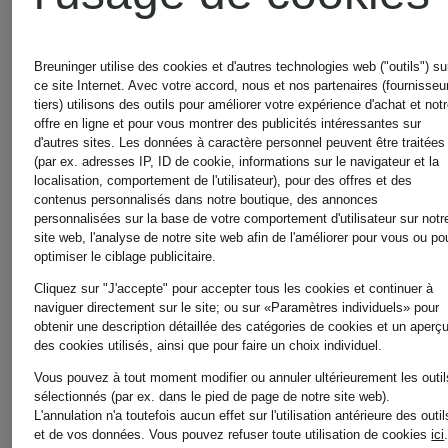
pour
Chaussures
Femmes
Breuninger utilise des cookies et d'autres technologies web ("outils") su
ce site Internet. Avec votre accord, nous et nos partenaires (fournisseu
tiers) utilisons des outils pour améliorer votre expérience d'achat et not
offre en ligne et pour vous montrer des publicités intéressantes sur
pour
d'autres sites. Les données à caractère personnel peuvent être traitées
Robes
(par ex. adresses IP, ID de cookie, informations sur le navigateur et la
localisation, comportement de l'utilisateur), pour des offres et des
Femmes en
contenus personnalisés dans notre boutique, des annonces
personnalisées sur la base de votre comportement d'utilisateur sur notr
pour
site web, l'analyse de notre site web afin de l'améliorer pour vous ou po
solde
optimiser le ciblage publicitaire.
Femmes
Cliquez sur "J'accepte" pour accepter tous les cookies et continuer à
naviguer directement sur le site; ou sur «Paramètres individuels» pour
obtenir une description détaillée des catégories de cookies et un aperç
des cookies utilisés, ainsi que pour faire un choix individuel.
Chaussures
en solde
Vous pouvez à tout moment modifier ou annuler ultérieurement les outil
sélectionnés (par ex. dans le pied de page de notre site web).
pour
L'annulation n'a toutefois aucun effet sur l'utilisation antérieure des outil
et de vos données.
Vous pouvez refuser toute utilisation de cookies
ici