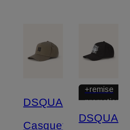
+remise
DSQUARED2
promotionnel
DSQUAR
Casquette