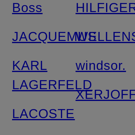
Boss
HILFIGE
JACQUEMUS
WELLEN
KARL
windsor.
LAGERFELD
XERJOF
LACOSTE