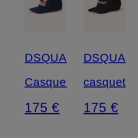
DSQUARED2
DSQUAR
Casquette
casquette
175 €
175 €