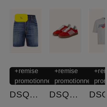
+remise
+remise
+re
promotionnelle
promotionnelle
prom
DSQUARED2
DSQUARED2