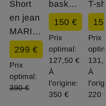
Short
baskets
T-sh
en jean
150 €
15
MARINE
Prix
Prix
299 €
optimal:
optim
127,50 €
131,
Prix
À
À
optimal:
l'origine:
l'orig
390 €
350 €
220 