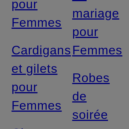
pour
mariage
Femmes
pour
Cardigans
Femmes
et gilets
Robes
pour
de
Femmes
soirée