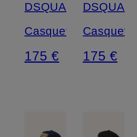
DSQUARED2
DSQUAR
Casquette
Casquett
175 €
175 €