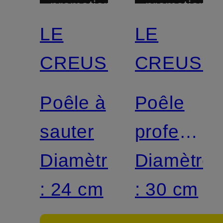
promotionnelle
promotionnel
LE
LE
CREUSET
CREUSE
Poêle à
Poêle
sauter
profession
Diamètre
3-PLY
Diamètre
: 24 cm
: 30 cm