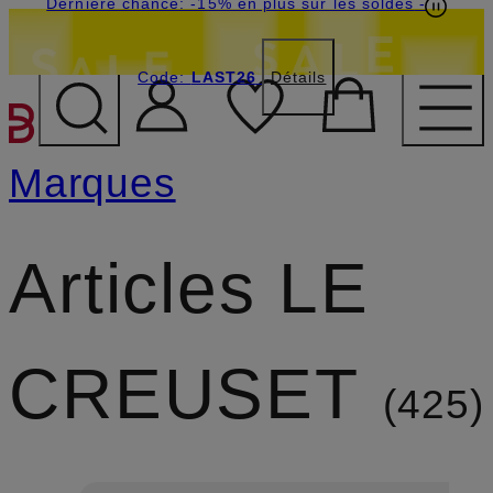
Dernière chance: -15% en plus sur les soldes
-
Code:
LAST26
Détails
PASSER AU CONTENU PR
Marques
Articles LE
CREUSET
425