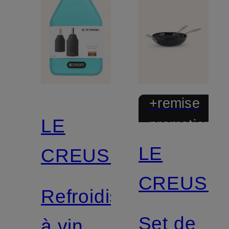
+remise
LE
promotionnel
LE
CREUSET
CREUSE
Refroidisseur
Set de
à vin