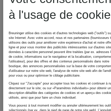
289 €
: 26 cm
à l'usage de cooki
179,99 €
Breuninger utilise des cookies et d'autres technologies web ("outils") su
site Internet. Avec votre accord, nous et nos partenaires (fournisseurs t
utilisons des outils pour améliorer votre expérience d'achat et notre offr
Meilleur prix:
ligne et pour vous montrer des publicités intéressantes sur d'autres sit
données à caractère personnel peuvent être traitées (par ex. adresses 
de cookie, informations sur le navigateur et la localisation, comportem
152,99 €
l'utilisateur), pour des offres et des contenus personnalisés dans notre
boutique, des annonces personnalisées sur la base de votre comporte
d'utilisateur sur notre site web, l'analyse de notre site web afin de l'amél
Initialement:
pour vous ou pour optimiser le ciblage publicitaire.
245 €
Cliquez sur "J'accepte" pour accepter tous les cookies et continuer à n
directement sur le site; ou sur «Paramètres individuels» pour obtenir u
description détaillée des catégories de cookies et un aperçu des cooki
utilisés, ainsi que pour faire un choix individuel.
Vous pouvez à tout moment modifier ou annuler ultérieurement les outi
sélectionnés (par ex. dans le pied de page de notre site web). L'annulat