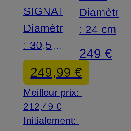
SIGNATURE
3-PLY
Diamètre
Diamètre
ANTIADH
: 24 cm
: 30,5
249 €
cm
249,99 €
Meilleur prix:
212,49 €
Initialement: