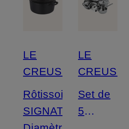
LE
LE
CREUSET
CREUSE
Rôtissoire
Set de
SIGNATURE
5
Diamètre
casserole