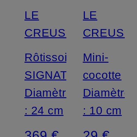
LE
LE
CREUSET
CREUSE
Rôtissoire
Mini-
SIGNATURE
cocotte
Diamètre
Diamètre
: 24 cm
: 10 cm
369 €
29 €