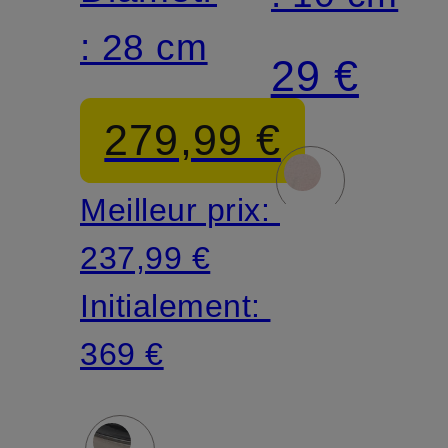
SIGNATURE
: 28 cm
29 €
279,99 €
Meilleur prix:
237,99 €
Initialement:
369 €