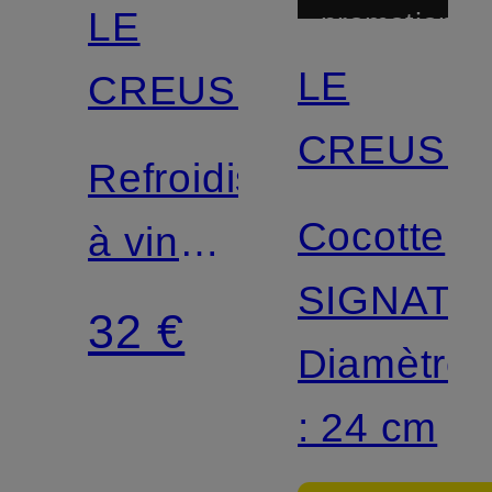
LE
promotionnel
LE
CREUSET
CREUSE
Refroidisseur
Cocotte
à vin
SIGNATU
WA-
32 €
Diamètre
126
: 24 cm