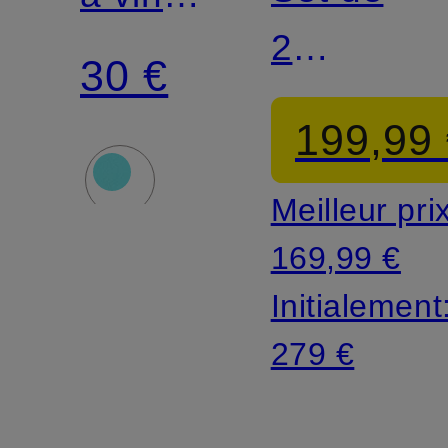
2
WA-
30 €
poêles
126
199,99
ESSENTI
Meilleur pri
169,99 €
Initialement
279 €