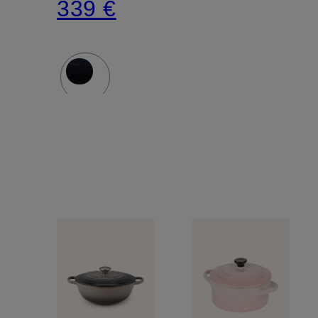
339 €