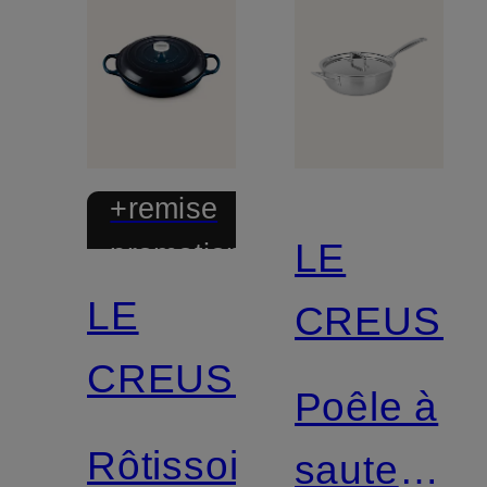
+remise
LE
promotionnelle
LE
CREUSE
CREUSET
Poêle à
Rôtissoire
sauter