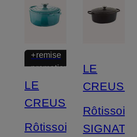
+remise
LE
promotionnelle
LE
CREUSE
CREUSET
Rôtissoire
Rôtissoire
SIGNATU