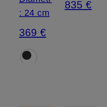
835 €
: 24 cm
3 PLY
PLUS
369 €