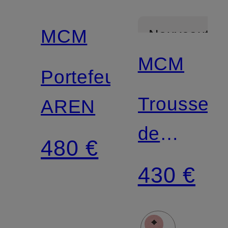
MCM
Nouveautés
MCM
Portefeuille
Trousse
AREN
de
480 €
maquillag
430 €
AREN