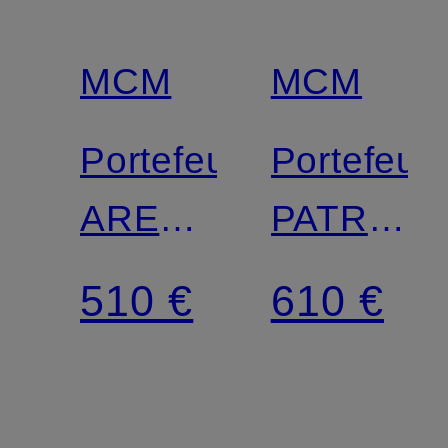
MCM
MCM
Portefeuille
Portefeuil
AREN
PATRICIA
VISETOS
VISETOS
510 €
610 €
à
bandouliè