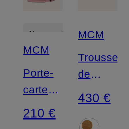
MCM
Nouveautés
MCM
Trousse
Porte-
de
cartes
maquillag
430 €
AREN
AREN
210 €
VI