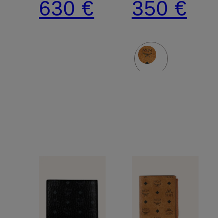
630 €
350 €
MAXI
SMALL