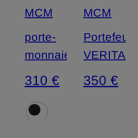
MCM
MCM
porte-
Portefeuil
monnaie
VERITAS
310 €
350 €