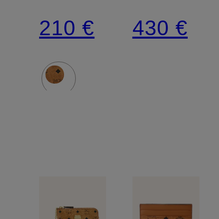
AREN
210 €
430 €
VI
LANYARD