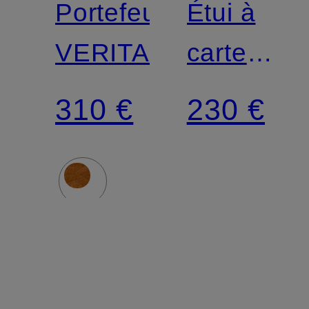
Portefeuille
Étui à
VERITAS
cartes
VISETOS
310 €
230 €
ORIGINA
avec
bandouliè