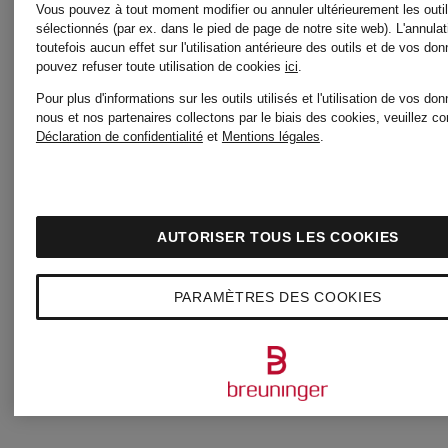
Vous pouvez à tout moment modifier ou annuler ultérieurement les outi
sélectionnés (par ex. dans le pied de page de notre site web). L'annulat
toutefois aucun effet sur l'utilisation antérieure des outils et de vos do
pouvez refuser toute utilisation de cookies
ici
.
MCM
MCM
Pour plus d'informations sur les outils utilisés et l'utilisation de vos d
nous et nos partenaires collectons par le biais des cookies, veuillez co
Déclaration de confidentialité
et
Mentions légales
.
Étui
Portefeuil
pour
TRACY
AUTORISER TOUS LES COOKIES
pièces
LARGE
PARAMÈTRES DES COOKIES
250 €
680 €
VERITAS
à
bandouliè