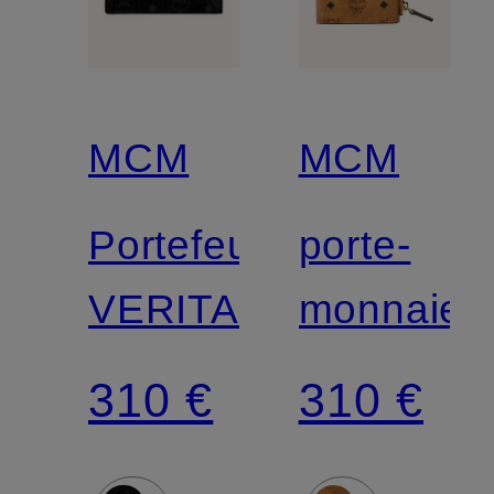
MCM
MCM
Portefeuille
porte-
VERITAS
monnaie
310 €
310 €