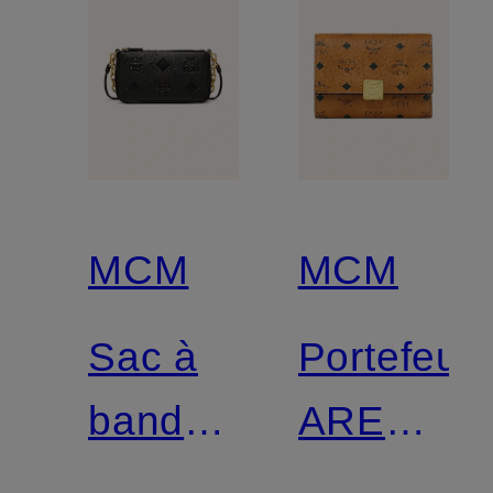
MCM
MCM
Sac à
Portefeuil
bandoulière
AREN
AREN
VISETOS