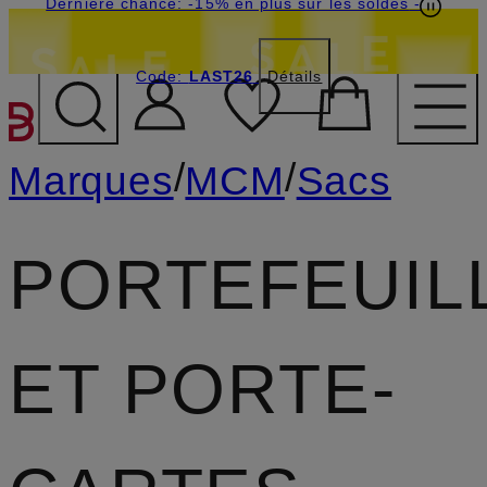
Dernière chance: -15% en plus sur les soldes
-
Code:
LAST26
Détails
PASSER AU CONTENU PR
/
/
Marques
MCM
Sacs
PORTEFEUIL
ET PORTE-