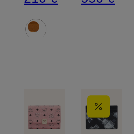
VISETOS
ORIGINAL
avec
pince à
billets