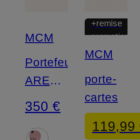
+remise
MCM
promotionnel
MCM
Portefeuille
porte-
AREN
cartes
VISETOS
350 €
SMALL
119,99