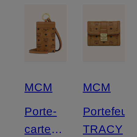
MCM
MCM
Porte-
Portefeuil
cartes
TRACY