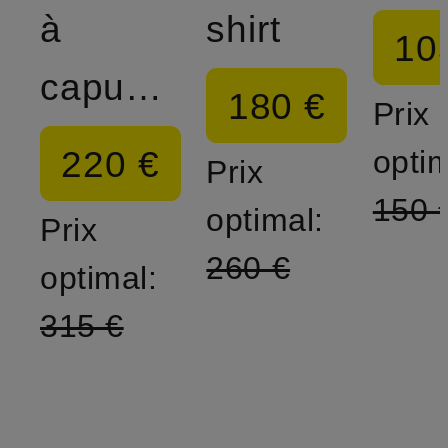
à
shirt
10
capuche
180 €
Prix
220 €
optim
Prix
150 
optimal:
Prix
260 €
optimal:
315 €