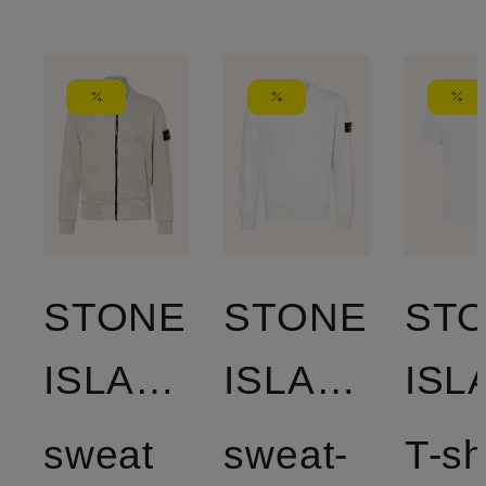
STONE
STONE
ST
ISLAND
ISLAND
sweat
sweat-
T-sh