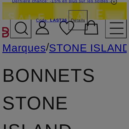
Dernière chance: -15% en plus sur les soldes
-
Code:
LAST26
Détails
PASSER AU CONTENU PR
/
Marques
STONE ISLAN
BONNETS
STONE