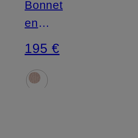
Bonnet
en
bouclé
195 €