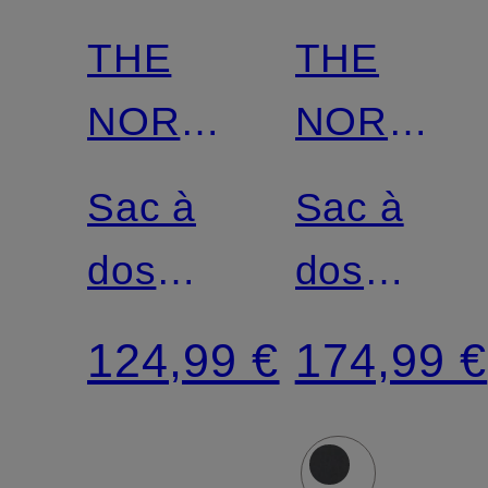
THE
THE
NORTH
NORTH
FACE
FACE
Sac à
Sac à
dos
dos
BOREALIS
HOT
124,99 €
174,99 €
CLASSIC
SHOT
29 l
BASE