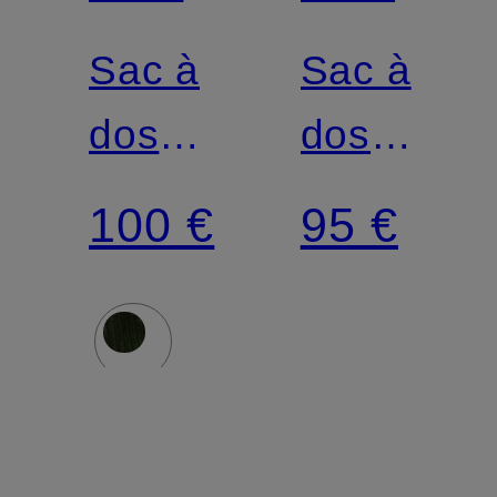
FACE
FACE
Sac à
Sac à
dos
dos
JESTER
JESTER
100 €
95 €
PRO
28 l
28 l
avec
avec
compartim
compartiment
pour