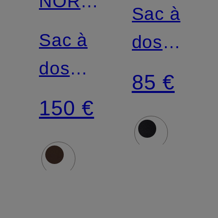
NORTH
FACE
Sac à
FACE
Sac à
dos
dos
VAULT
85 €
BASECAMP
26 l
150 €
FUSEBOX
avec
S 30 l
compartim
avec
pour
compartiment
ordinateur