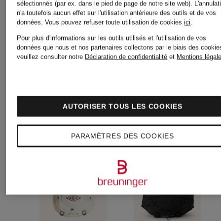
SLING
26 l
sélectionnés (par ex. dans le pied de page de notre site web). L'annulat
n'a toutefois aucun effet sur l'utilisation antérieure des outils et de vos
données.
Vous pouvez refuser toute utilisation de cookies
ici
.
avec
Pour plus d'informations sur les outils utilisés et l'utilisation de vos
données que nous et nos partenaires collectons par le biais des cookie
compartim
veuillez consulter notre
Déclaration de confidentialité
et
Mentions légal
pour
AUTORISER TOUS LES COOKIES
ordinateur
PARAMÈTRES DES COOKIES
portable