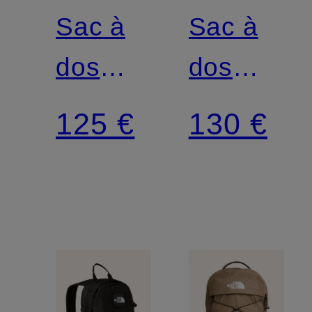
FACE
FACE
Sac à
Sac à
dos
dos
BASE
BOREALI
125 €
130 €
CAMP
CLASSIC
VOYAGER
PATCH
25 l
29 l
avec
compartiment