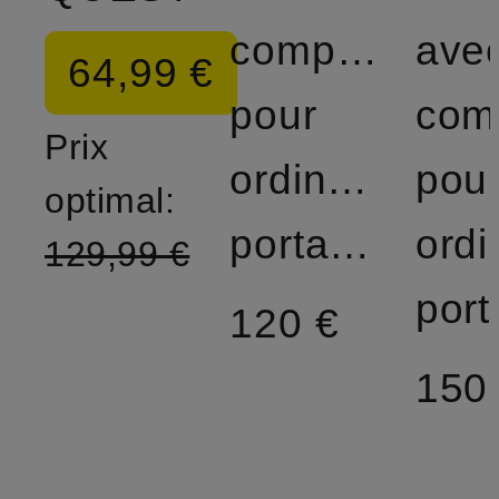
compartiment
ave
64,99 €
pour
com
Prix
ordinateur
pou
optimal:
portable
ordi
129,99 €
120 €
150