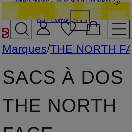
Dernière chance: -15% en plus sur les soldes
-
Code:
LAST26
Détails
PASSER AU CONTENU PR
/
Marques
THE NORTH F
SACS À DOS
THE NORTH