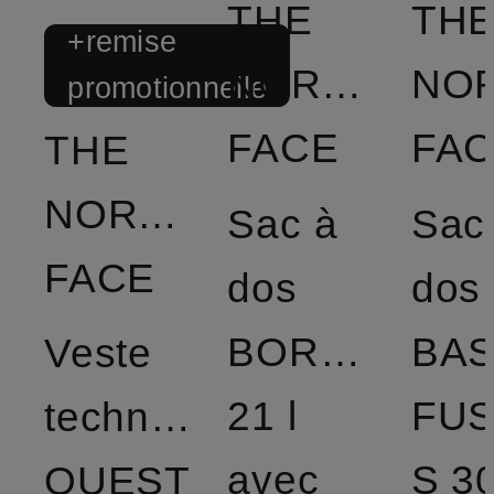
THE
TH
+remise
NORTH
NO
promotionnelle
FACE
FA
THE
NORTH
Sac à
Sac
FACE
dos
dos
BOREALIS
BA
Veste
21 l
FU
technique
avec
S 30
QUEST