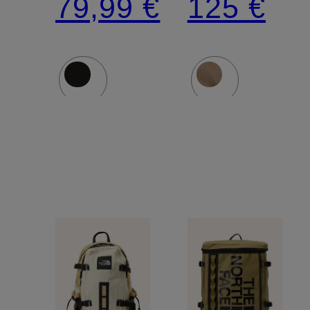
79,99 €
125 €
SHOT
MINI