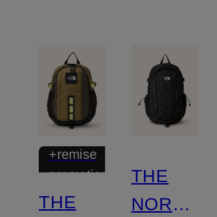
ordinateur
portable
+remise
THE
promotionnelle
THE
NORTH