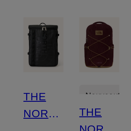
pour
ordinateur
ordinateur
portable
portable
THE
Nouveautés
THE
NORTH
NORTH
FACE