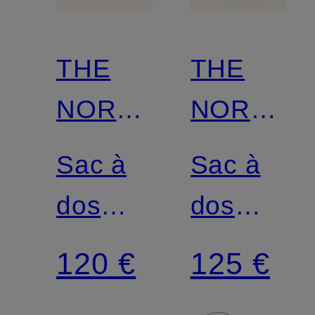
THE
THE
NORTH
NORTH
FACE
FACE
Sac à
Sac à
dos
dos
BOREALIS
BOREALI
120 €
125 €
21 l