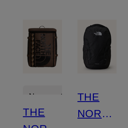
pour
ordinateur
ordinateur
portable
portable
THE
Nouveautés
THE
NORTH