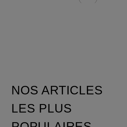
avec
CAMP
compartiment
25,5 l
pour
avec
ordinateur
compartim
portable
pour
NOS ARTICLES
ordinateur
LES PLUS
portable
POPULAIRES