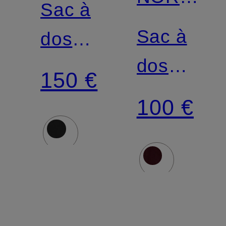
Sac à
FACE
Sac à
dos
dos
BASECAMP
150 €
JESTER
FUSEBOX
100 €
PRO
S 30 l
28 l
avec
avec
compartiment
compartim
pour