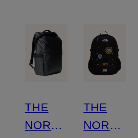
pour
portable
ordinateur
portable
THE
THE
NORTH
NORTH