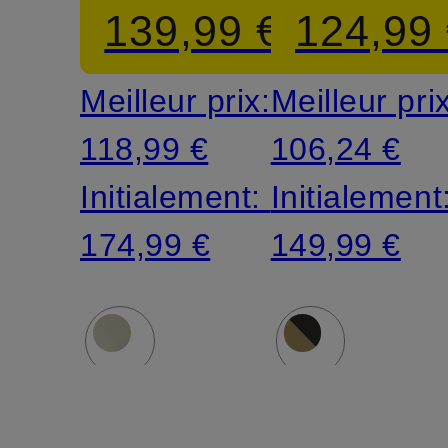
139,99 €
124,99
SHOT
FUSEBO
Meilleur prix:
Meilleur pri
BASE
S 30 l
118,99 €
106,24 €
CAMP
avec
Initialement:
Initialement
25,5 l
compartim
174,99 €
149,99 €
avec
pour
compartiment
ordinateur
pour
portable