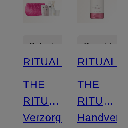
Gelimiteerd
Gecertificee
RITUALS
RITUALS
THE
THE
RITUAL
RITUAL
OF
Verzorgingsset
OF
Handverz