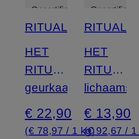
Gecertificeerd
Gecertificee
RITUALS
RITUALS
HET
HET
RITUEEL
RITUEEL
VAN
geurkaars
VAN
lichaams
SAKURA
SAKURA
€ 22,90
€ 13,90
(€ 78,97 / 1 kg)
(€ 92,67 / 1 