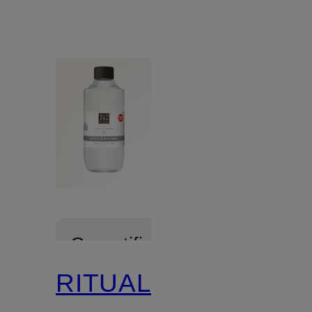
Gecertificeerd
RITUALS