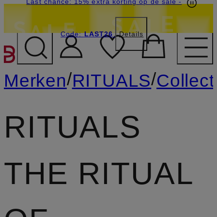
Last chance: 15% extra korting op de sale
-
Code:
LAST26
Details
GA NAAR HOOFDINHOU
/
/
Merken
RITUALS
Collect
RITUALS
THE RITUAL