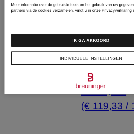
Meer informatie over de gebruikte tools en het gebruik van uw gegeven
THE
HET
partners via de cookies verzamelen, vindt u in onze
Privacyverklaring
RITUAL
RITUEEL
IK GA AKKOORD
OF
lichaamscrème
VAN
Glanzend
INDIVIDUELE INSTELLINGEN
SAKURA
SAKURA
lichaamso
€ 18,90
NAVULLING
€ 17,90
(€ 85,91 / 1 l)
(€ 119,33 / 1