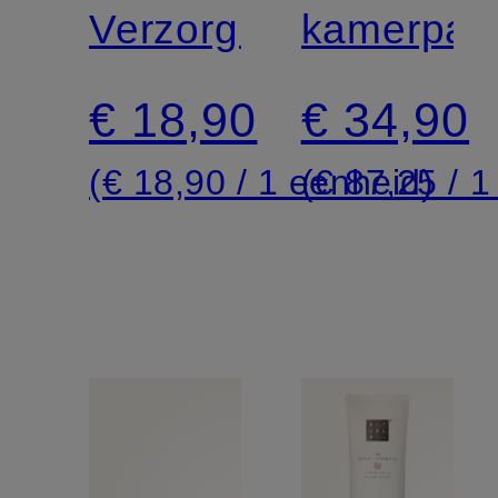
OF
Verzorgingsset
VAN
kamerpar
SAKURA
SAKURA
€ 18,90
€ 34,90
(€ 18,90 / 1 eenheid)
(€ 87,25 / 1 