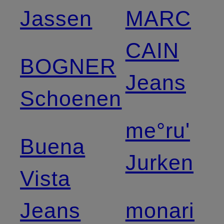
Jassen
MARC
CAIN
BOGNER
Jeans
Schoenen
me°ru'
Buena
Jurken
Vista
Jeans
monari