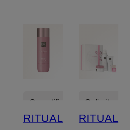
Gecertificeerd
Gelimiteerd
RITUALS
RITUALS