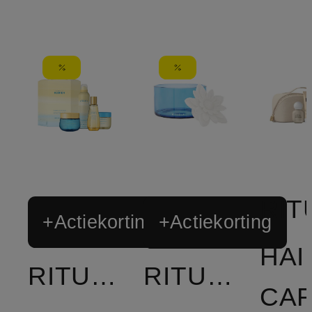
+Actiekorting
+Actiekorting
HAI
RITUALS
RITUALS
CA