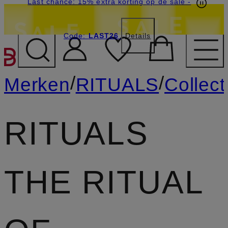
Last chance: 15% extra korting op de sale
-
Code:
LAST26
Details
GA NAAR HOOFDINHOU
/
/
Merken
RITUALS
Collect
RITUALS
THE RITUAL