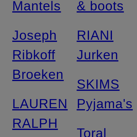
Mantels
& boots
Joseph
RIANI
Ribkoff
Jurken
Broeken
SKIMS
LAUREN
Pyjama's
RALPH
Toral