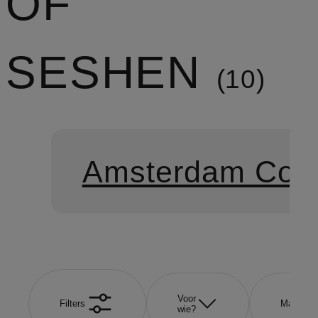
OF
SESHEN
10
Amsterdam Coll
Voor
Filters
Maat
wie?