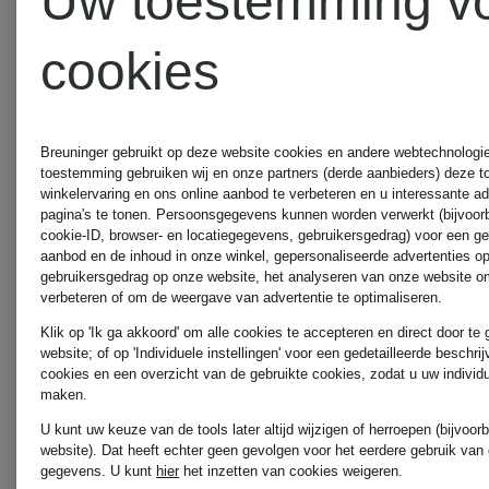
Uw toestemming v
Buena
Jurken
cookies
Vista
Jeans
monari
Breuninger gebruikt op deze website cookies en andere webtechnologie 
toestemming gebruiken wij en onze partners (derde aanbieders) deze 
winkelervaring en ons online aanbod te verbeteren en u interessante a
Joggingb
pagina's te tonen. Persoonsgegevens kunnen worden verwerkt (bijvoor
cookie-ID, browser- en locatiegegevens, gebruikersgedrag) voor een g
CAMBIO
aanbod en de inhoud in onze winkel, gepersonaliseerde advertenties o
gebruikersgedrag op onze website, het analyseren van onze website om
verbeteren of om de weergave van advertentie te optimaliseren.
Broeken
monari
Klik op 'Ik ga akkoord' om alle cookies te accepteren en direct door te
website; of op 'Individuele instellingen' voor een gedetailleerde beschri
cookies en een overzicht van de gebruikte cookies, zodat u uw individ
Kleding
maken.
Chloé
U kunt uw keuze van de tools later altijd wijzigen of herroepen (bijvoo
website). Dat heeft echter geen gevolgen voor het eerdere gebruik van
gegevens.
U kunt
hier
het inzetten van cookies weigeren.