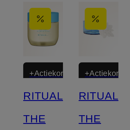
+Actiekorting
+Actiekortin
RITUALS
RITUALS
Gelimiteerd
Gelimiteerd
THE
THE
Gecertificeerd
Gecertificee