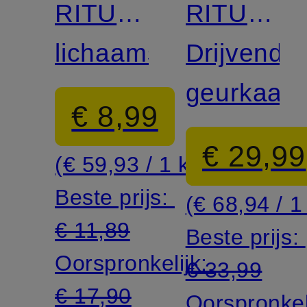
RITUAL
RITUAL
OF
lichaamsscrub
OF
Drijvende
SESHEN
SESHEN
geurkaars
€ 8,99
€ 29,99
(€ 59,93 / 1 kg)
Beste prijs:
(€ 68,94 / 1
€ 11,89
Beste prijs:
Oorspronkelijk:
€ 33,99
€ 17,90
Oorspronkel