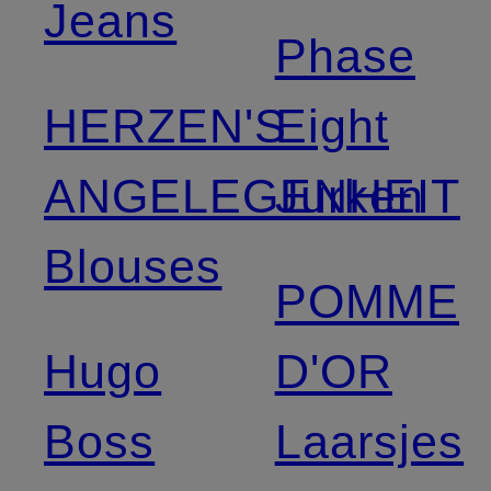
Jeans
Phase
HERZEN'S
Eight
ANGELEGENHEIT
Jurken
Blouses
POMME
Hugo
D'OR
Boss
Laarsjes