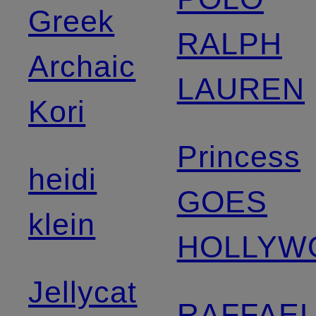
Greek
RALPH
Archaic
LAUREN
Kori
Princess
heidi
GOES
klein
HOLLYW
Jellycat
RAFFAE