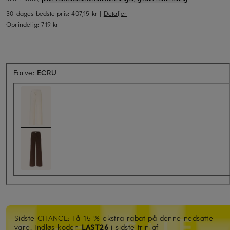
30-dages bedste pris:
407,15 kr
|
Detaljer
Oprindelig:
719 kr
Farve:
ECRU
Sidste CHANCE: Få 15 % ekstra rabat på denne nedsatte
vare. Indløs koden
LAST26
i sidste trin af