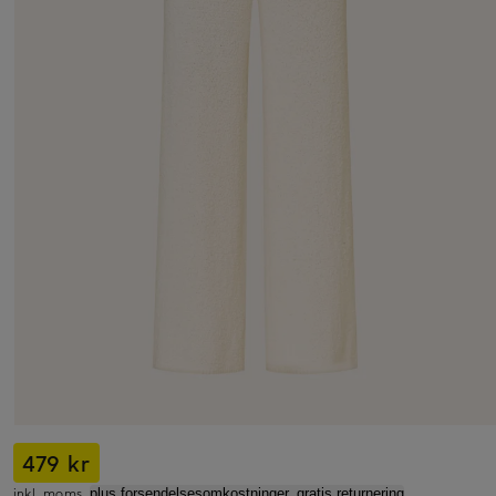
479 kr
inkl. moms,
plus forsendelsesomkostninger, gratis returnering