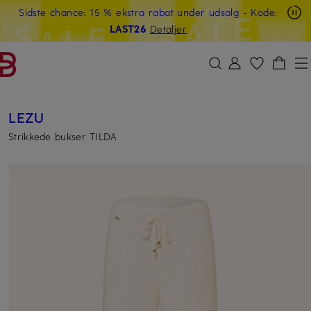
Sidste chance: 15 % ekstra rabat under udsalg
- Kode:
GÅ TIL HOVEDINDHOLDET
GÅ TIL SØGEFELTET
LAST26
Detaljer
LEZU
Strikkede bukser TILDA