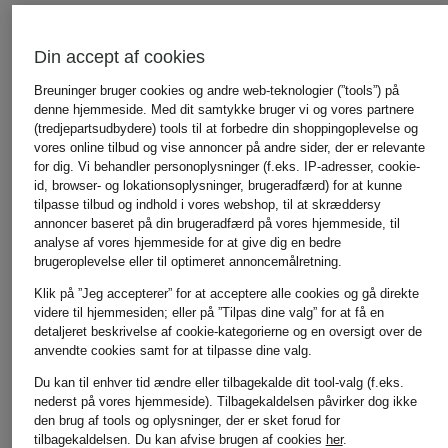
Din accept af cookies
Breuninger bruger cookies og andre web-teknologier (”tools”) på
denne hjemmeside. Med dit samtykke bruger vi og vores partnere
(tredjepartsudbydere) tools til at forbedre din shoppingoplevelse og
vores online tilbud og vise annoncer på andre sider, der er relevante
for dig. Vi behandler personoplysninger (f.eks. IP-adresser, cookie-
id, browser- og lokationsoplysninger, brugeradfærd) for at kunne
tilpasse tilbud og indhold i vores webshop, til at skræddersy
annoncer baseret på din brugeradfærd på vores hjemmeside, til
analyse af vores hjemmeside for at give dig en bedre
brugeroplevelse eller til optimeret annoncemålretning.
Klik på ”Jeg accepterer” for at acceptere alle cookies og gå direkte
videre til hjemmesiden; eller på ”Tilpas dine valg” for at få en
detaljeret beskrivelse af cookie-kategorierne og en oversigt over de
anvendte cookies samt for at tilpasse dine valg.
Du kan til enhver tid ændre eller tilbagekalde dit tool-valg (f.eks.
nederst på vores hjemmeside). Tilbagekaldelsen påvirker dog ikke
den brug af tools og oplysninger, der er sket forud for
tilbagekaldelsen.
Du kan afvise brugen af cookies
her
.