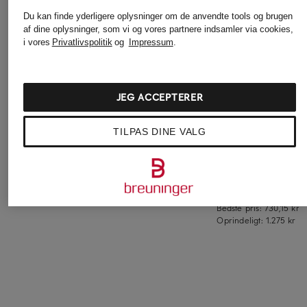
Du kan finde yderligere oplysninger om de anvendte tools og brugen
af dine oplysninger, som vi og vores partnere indsamler via cookies,
i vores
Privatlivspolitik
og
Impressum
.
JEG ACCEPTERER
ba&sh
HERNO
+ Kampagnerabat
CARY-cargobukser i
Marlene-bukser i
DRYKORN
TILPAS DINE VALG
satin
flannel med
Marlene-bukser
galonstriber
1.115 kr
BEFORE
2.455 kr
Bedste pris:
1.865 kr
859 kr
Bedste pris:
730,15 kr
Oprindeligt:
1.275 kr