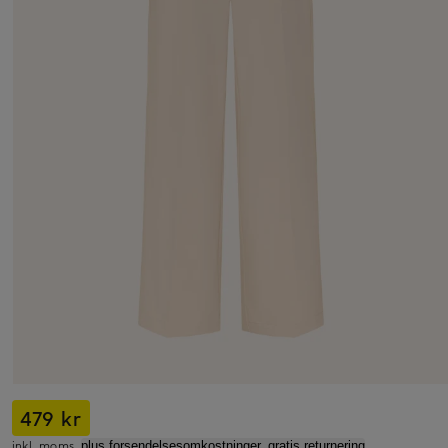
479 kr
inkl. moms,
plus forsendelsesomkostninger, gratis returnering