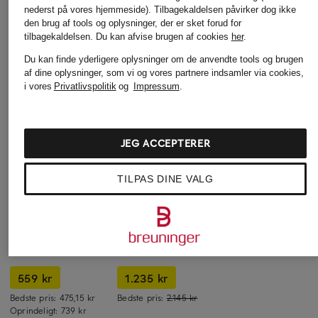
nederst på vores hjemmeside). Tilbagekaldelsen påvirker dog ikke
den brug af tools og oplysninger, der er sket forud for
tilbagekaldelsen.
Du kan afvise brugen af cookies
her
.
Du kan finde yderligere oplysninger om de anvendte tools og brugen
af dine oplysninger, som vi og vores partnere indsamler via cookies,
i vores
Privatlivspolitik
og
Impressum
.
JEG ACCEPTERER
TILPAS DINE VALG
DRYKORN
+ Kampagnerabat
+ Kampagnerabat
Marlene-bukser
MOS MOSH
BOSS
BEFORE i jersey
Sweatpants
Marlene-bukser
1.195 kr
MMNAMARA
TANIADA
559 kr
1.235 kr
Bedste pris:
475,15 kr
Bedste pris:
2.145 kr
Oprindeligt:
739 kr