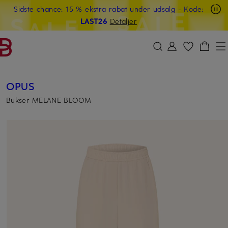
Sidste chance: 15 % ekstra rabat under udsalg
- Kode:
GÅ TIL HOVEDINDHOLDET
GÅ TIL SØGEFELTET
LAST26
Detaljer
OPUS
Bukser MELANE BLOOM