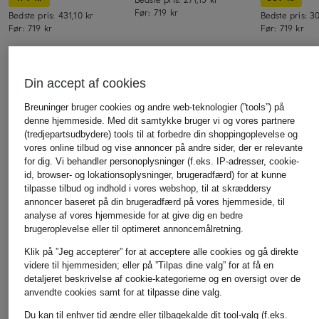
Før:
719 kr
Bedste pris:
431,10 kr
Bedste pris:
30
Før:
719 kr
Før:
719 kr
FIND LIGNENDE VARER
Din accept af cookies
Breuninger bruger cookies og andre web-teknologier (”tools”) på
denne hjemmeside. Med dit samtykke bruger vi og vores partnere
(tredjepartsudbydere) tools til at forbedre din shoppingoplevelse og
vores online tilbud og vise annoncer på andre sider, der er relevante
for dig. Vi behandler personoplysninger (f.eks. IP-adresser, cookie-
id, browser- og lokationsoplysninger, brugeradfærd) for at kunne
tilpasse tilbud og indhold i vores webshop, til at skræddersy
annoncer baseret på din brugeradfærd på vores hjemmeside, til
analyse af vores hjemmeside for at give dig en bedre
brugeroplevelse eller til optimeret annoncemålretning.
Klik på ”Jeg accepterer” for at acceptere alle cookies og gå direkte
videre til hjemmesiden; eller på ”Tilpas dine valg” for at få en
detaljeret beskrivelse af cookie-kategorierne og en oversigt over de
anvendte cookies samt for at tilpasse dine valg.
Du kan til enhver tid ændre eller tilbagekalde dit tool-valg (f.eks.