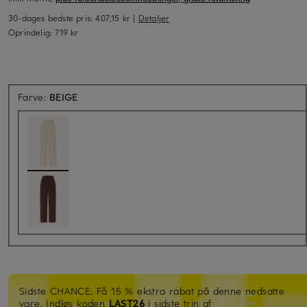
30-dages bedste pris:
407,15 kr
|
Detaljer
Oprindelig:
719 kr
Farve:
BEIGE
Sidste CHANCE: Få 15 % ekstra rabat på denne nedsatte
vare. Indløs koden
LAST26
i sidste trin af