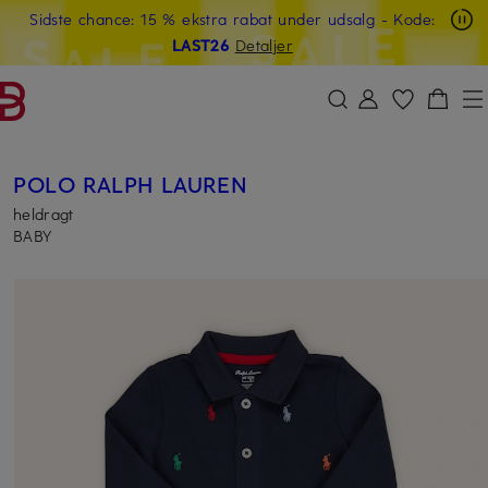
Sidste chance: 15 % ekstra rabat under udsalg
- Kode:
GÅ TIL HOVEDINDHOLDET
GÅ TIL SØGEFELTET
LAST26
Detaljer
POLO RALPH LAUREN
heldragt
BABY