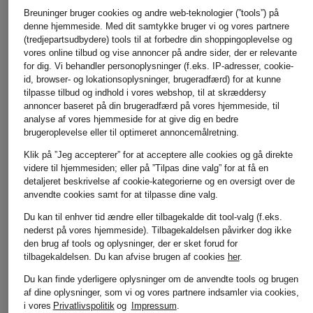
Breuninger bruger cookies og andre web-teknologier (”tools”) på
denne hjemmeside. Med dit samtykke bruger vi og vores partnere
(tredjepartsudbydere) tools til at forbedre din shoppingoplevelse og
vores online tilbud og vise annoncer på andre sider, der er relevante
for dig. Vi behandler personoplysninger (f.eks. IP-adresser, cookie-
id, browser- og lokationsoplysninger, brugeradfærd) for at kunne
tilpasse tilbud og indhold i vores webshop, til at skræddersy
annoncer baseret på din brugeradfærd på vores hjemmeside, til
analyse af vores hjemmeside for at give dig en bedre
brugeroplevelse eller til optimeret annoncemålretning.
Klik på ”Jeg accepterer” for at acceptere alle cookies og gå direkte
videre til hjemmesiden; eller på ”Tilpas dine valg” for at få en
detaljeret beskrivelse af cookie-kategorierne og en oversigt over de
anvendte cookies samt for at tilpasse dine valg.
Du kan til enhver tid ændre eller tilbagekalde dit tool-valg (f.eks.
nederst på vores hjemmeside). Tilbagekaldelsen påvirker dog ikke
den brug af tools og oplysninger, der er sket forud for
tilbagekaldelsen.
Du kan afvise brugen af cookies
her
.
Flere kategorier
Du kan finde yderligere oplysninger om de anvendte tools og brugen
af dine oplysninger, som vi og vores partnere indsamler via cookies,
i vores
Privatlivspolitik
og
Impressum
.