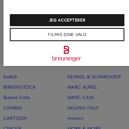
Børnemode
Luksuriøst herretøj
Damemode
Mærker
JEG ACCEPTERER
Herremode
Tøj til Børn
Luksuriøst børnetøj
Tøj til Dame
TILPAS DINE VALG
Luksuriøst dametøj
Tøj til Herre
Flere mærker
ba&sh
KENNEL & SCHMENGER
BIRKENSTOCK
MARC AUREL
Buena Vista
MARC CAIN
CAMBIO
MILANO ITALY
CARTOON
monari
CINQUE
MORE & MORE