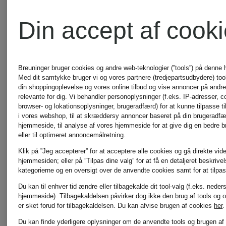
Grace
Din accept af cook
RAFFAE
HERZEN'S
ROSSI
Breuninger bruger cookies og andre web-teknologier (”tools”) på denne
Med dit samtykke bruger vi og vores partnere (tredjepartsudbydere) tools
din shoppingoplevelse og vores online tilbud og vise annoncer på andre 
ANGELEGENHEIT
relevante for dig. Vi behandler personoplysninger (f.eks. IP-adresser, c
browser- og lokationsoplysninger, brugeradfærd) for at kunne tilpasse ti
RINO &
i vores webshop, til at skræddersy annoncer baseret på din brugeradf
hjemmeside, til analyse af vores hjemmeside for at give dig en bedre 
eller til optimeret annoncemålretning.
INUIKII
PELLE
Klik på ”Jeg accepterer” for at acceptere alle cookies og gå direkte vider
hjemmesiden; eller på ”Tilpas dine valg” for at få en detaljeret beskrive
kategorierne og en oversigt over de anvendte cookies samt for at tilpas
Du kan til enhver tid ændre eller tilbagekalde dit tool-valg (f.eks. neder
Jellycat
SKIMS
hjemmeside). Tilbagekaldelsen påvirker dog ikke den brug af tools og o
er sket forud for tilbagekaldelsen.
Du kan afvise brugen af cookies
her
.
Du kan finde yderligere oplysninger om de anvendte tools og brugen af