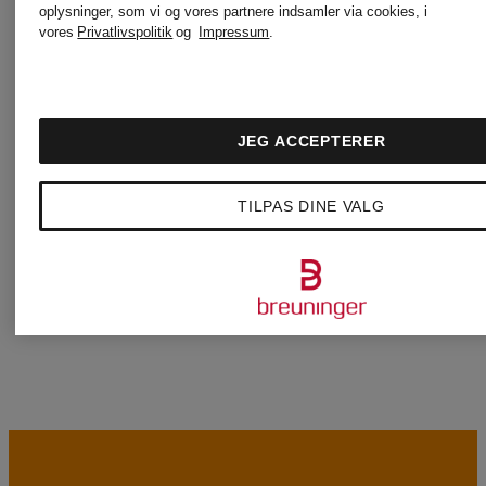
oplysninger, som vi og vores partnere indsamler via cookies, i
Joseph
Smith
vores
Privatlivspolitik
og
Impressum
.
Ribkoff
& Soul
JEG ACCEPTERER
KENNEL &
WELLEN
TILPAS DINE VALG
SCHMENGER