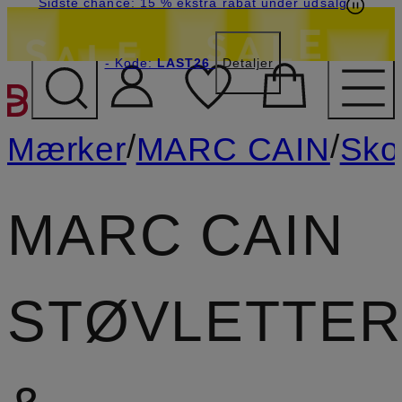
Sidste chance: 15 % ekstra rabat under udsalg
- Kode:
LAST26
Detaljer
GÅ TIL HOVEDINDHOLD
/
/
Mærker
MARC CAIN
Sko
MARC CAIN
STØVLETTER