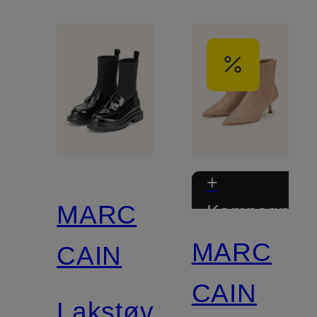
+
MARC
Kampagnera
MARC
CAIN
CAIN
Lakstøvler