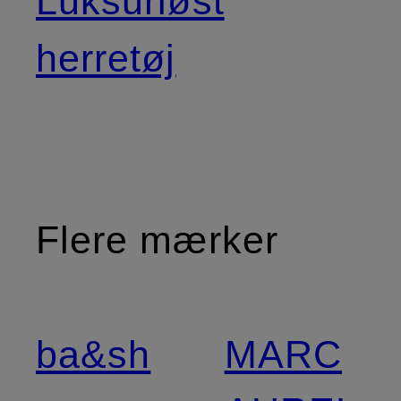
Luksuriøst
herretøj
Flere mærker
ba&sh
MARC