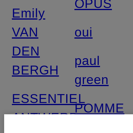
OPUS
Emily
VAN
oui
DEN
paul
BERGH
green
ESSENTIEL
POMME
ANTWERP
D'OR