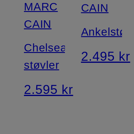
MARC
CAIN
CAIN
Ankelstøv
Chelsea-
2.495 kr
støvler
2.595 kr