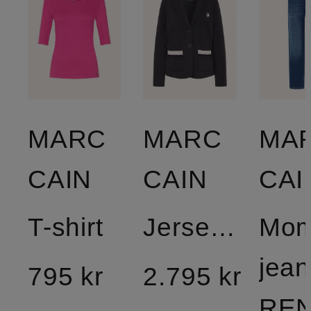
MARC
MARC
MA
CAIN
CAIN
CAI
T-shirt
Jerseyblazer
Mom
jean
795 kr
2.795 kr