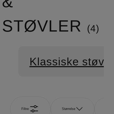
&
STØVLER
4
Klassiske støvle
Filtre
Størrelse
Farve