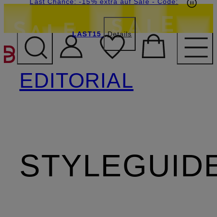
20€-Willkommensgutschein mit Beyond sichern
Last Chance: -15% extra auf Sale
- Code:
LAST15
Details
ZUM HAUPTINHALT ÜBE
EDITORIAL
STYLEGUID