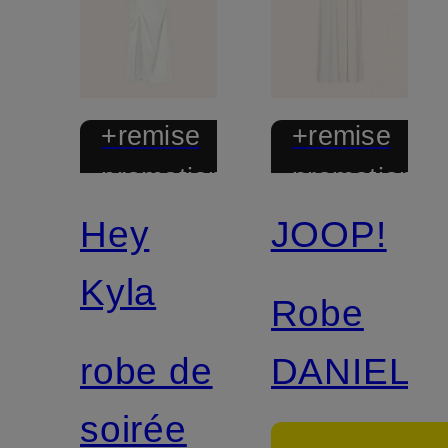
+remise
+remise
promotionnelle
promotionnel
Hey
JOOP!
Kyla
Robe
robe de
DANIELA
soirée