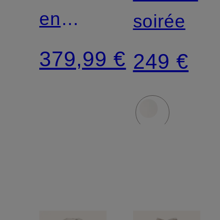
en
soirée
satin
379,99 €
249 €