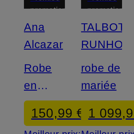
promotionnelle
promotionnel
Ana
TALBOT
Alcazar
RUNHOF
Robe
robe de
en
mariée
dentelle
150,99 €
1 099,9
à
Meilleur prix:
Meilleur pri