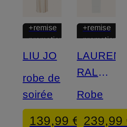
+remise
+remise
promotionnelle
promotionnel
LIU JO
LAUREN
RALPH
robe de
LAUREN
soirée
Robe
139,99 €
239,99