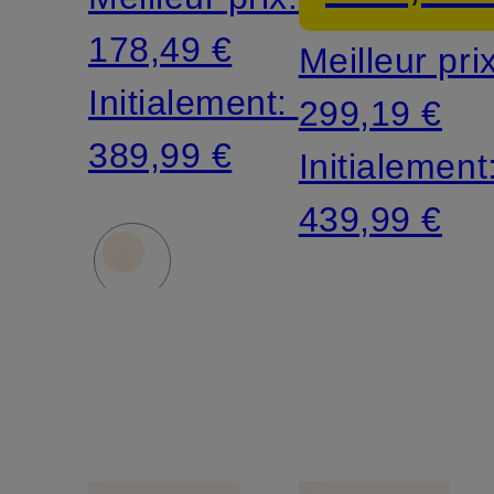
dans
avec
178,49 €
Meilleur pri
un
perles
Initialement:
299,19 €
mélange
décorativ
389,99 €
Initialement
de
439,99 €
matières