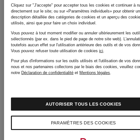
Meilleur prix:
plissés
Cliquez sur "J'accepte" pour accepter tous les cookies et continuer à n
Initialement
directement sur le site; ou sur «Paramètres individuels» pour obtenir u
949,99 €
description détaillée des catégories de cookies et un aperçu des cooki
utilisés, ainsi que pour faire un choix individuel.
419,99 €
Vous pouvez à tout moment modifier ou annuler ultérieurement les outi
sélectionnés (par ex. dans le pied de page de notre site web). L'annulat
toutefois aucun effet sur l'utilisation antérieure des outils et de vos do
Vous pouvez refuser toute utilisation de cookies
ici
.
Pour plus d'informations sur les outils utilisés et l'utilisation de vos do
nous et nos partenaires collectons par le biais des cookies, veuillez co
notre
Déclaration de confidentialité
et
Mentions légales
.
AUTORISER TOUS LES COOKIES
PARAMÈTRES DES COOKIES