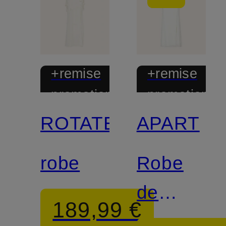
+remise
+remise
promotionnelle
promotionnel
ROTATE
APART
Avec
certification
robe
Robe
de
189,99 €
soirée