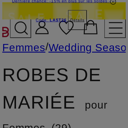
Dernière chance: -15% en plus sur les soldes
-
Code:
LAST26
Détails
PASSER AU CONTENU PR
/
Femmes
Wedding Seaso
ROBES DE
MARIÉE
pour
Femmes
29