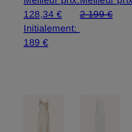
manches
128,34 €
2 199 €
3/4
Initialement:
189 €