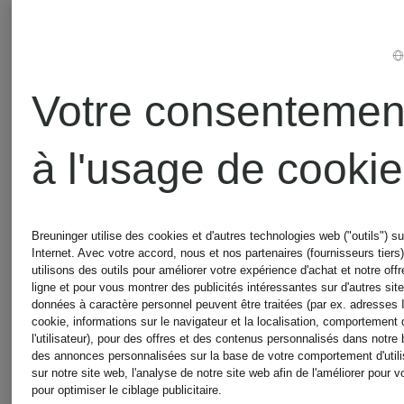
promotionnelle
promotionnel
ULLA
MALINA
Votre consentemen
JOHNSON
Robe
à l'usage de cooki
Robe
PIXIE à
Breuninger utilise des cookies et d'autres technologies web ("outils") su
en soie
volants
Internet. Avec votre accord, nous et nos partenaires (fournisseurs tiers
utilisons des outils pour améliorer votre expérience d'achat et notre off
299,99
ligne et pour vous montrer des publicités intéressantes sur d'autres sit
VERIA
données à caractère personnel peuvent être traitées (par ex. adresses 
cookie, informations sur le navigateur et la localisation, comportement 
349,99 €
l'utilisateur), pour des offres et des contenus personnalisés dans notre 
Meilleur pri
avec
des annonces personnalisées sur la base de votre comportement d'utili
sur notre site web, l'analyse de notre site web afin de l'améliorer pour 
pour optimiser le ciblage publicitaire.
254,99 €