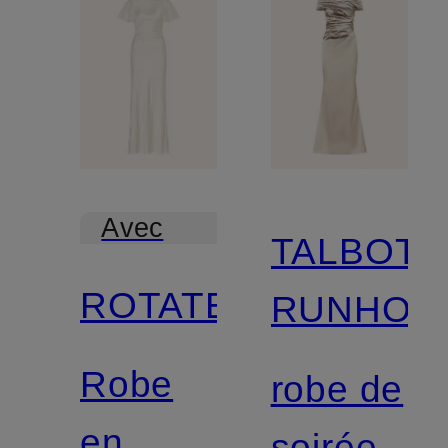
Avec
TALBOT
certification
ROTATE
RUNHOF
Robe
robe de
en
soirée