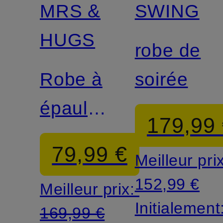
MRS &
SWING
HUGS
robe de
Robe à
soirée
épaules
179,99
dénudées
79,99 €
Meilleur pri
152,99 €
Meilleur prix:
Initialement
169,99 €