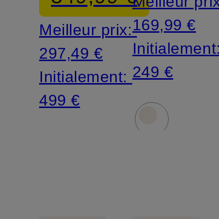
Meilleur pri
avec fil
169,99 €
Meilleur prix:
pailleté
Initialement
297,49 €
249 €
Initialement:
499 €