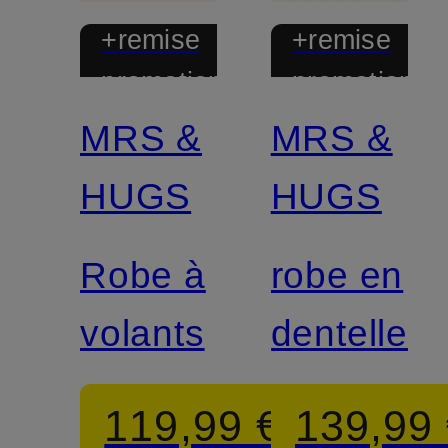
+remise
+remise
promotionnelle
promotionnel
MRS &
MRS &
HUGS
HUGS
Robe à
robe en
volants
dentelle
119,99 €
139,99