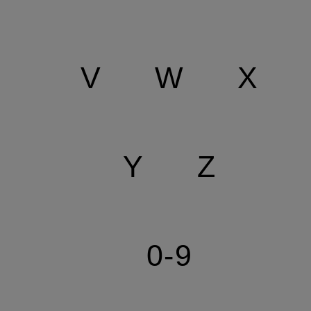
V
W
X
Y
Z
0-9