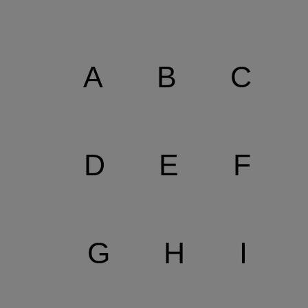
A
B
C
D
E
F
G
H
I