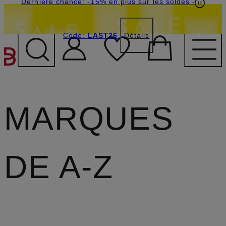
Dernière chance: -15% en plus sur les soldes
-
Code:
LAST26
Détails
PASSER AU CONTENU PR
MARQUES
DE A-Z