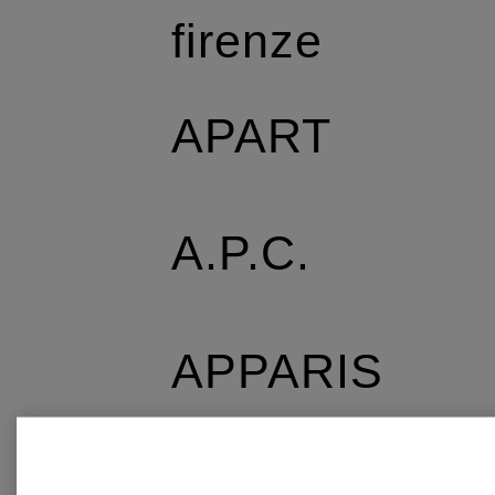
firenze
APART
A.P.C.
APPARIS
AQUANOVA