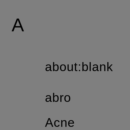
A
about:blank
abro
Acne