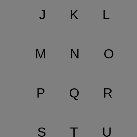
J
K
L
M
N
O
P
Q
R
S
T
U