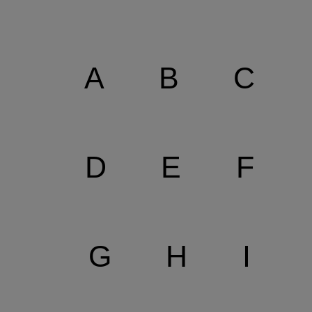
A
B
C
D
E
F
G
H
I