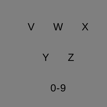
V
W
X
Y
Z
0-9