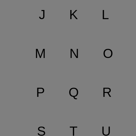
J
K
L
M
N
O
P
Q
R
S
T
U