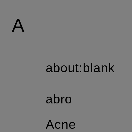
A
about:blank
abro
Acne