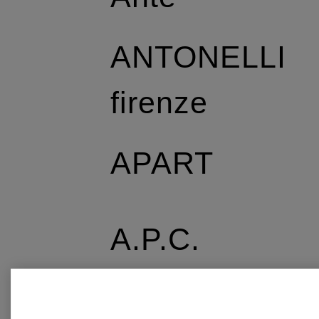
ANTONELLI
firenze
APART
A.P.C.
APPARIS