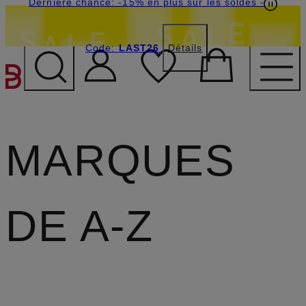
Dernière chance: -15% en plus sur les soldes
-
Code:
LAST26
Détails
PASSER AU CONTENU PR
MARQUES
DE A-Z