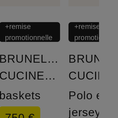
+remise
+remise
promotionnelle
promotionnel
BRUNELLO
BRUNEL
CUCINELLI
CUC
baskets
Polo en
jersey
750 €