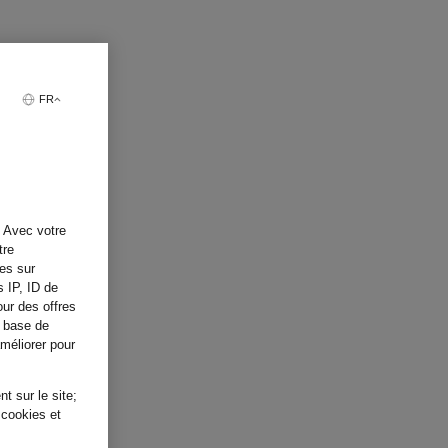
FR
. Avec votre
tre
tes sur
s IP, ID de
our des offres
a base de
améliorer pour
t sur le site;
 cookies et