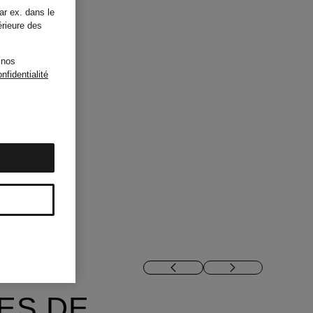
ar ex. dans le
érieure des
 nos
nfidentialité
ES DE