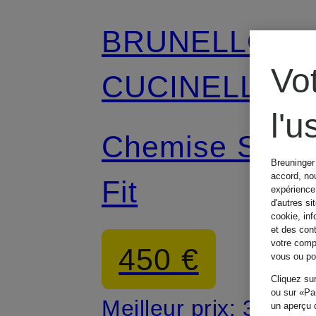
BRUNELLO
Vo
CUCINELLI
l'
Chemise Slim
Breuninger 
accord, nou
Fit
expérience 
d'autres si
cookie, inf
et des con
votre compo
450 €
vous ou pou
Cliquez sur
ou sur «Par
Meilleur prix:
360 €
un aperçu d