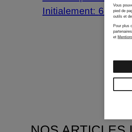
Vous pouve
Initialement:
670 €
pied de pag
outils et 
Pour plus d
partenaires
et
Mentions
NOS ARTICLES 