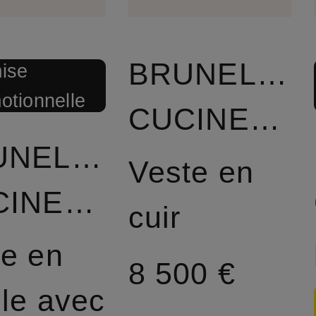
BRUNELLO
ise
otionnelle
CUCINELLI
UNELLO
Veste en
CUCINELLI
cuir
e en
8 500 €
lle avec