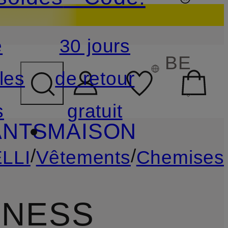
e
30 jours
CHAMP DE RECHERCHE
BE
les
de retour
s
gratuit
ANTS
MAISON
/
/
LLI
Vêtements
Chemises
INESS