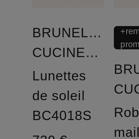
BRUNELLO
+rem
prom
CUCINELLI
BR
Lunettes
de soleil
Rob
BC4018S
mai