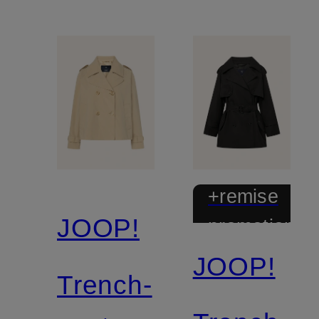
+remise
JOOP!
promotionnel
JOOP!
Trench-