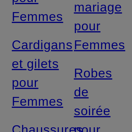
mariage
Femmes
pour
Cardigans
Femmes
et gilets
Robes
pour
de
Femmes
soirée
Chaussures
pour