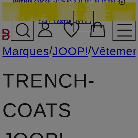
Dernière chance: -15% en plus sur les soldes
-
Code:
LAST26
Détails
PASSER AU CONTENU PR
/
/
Marques
JOOP!
Vêtemen
TRENCH-
COATS