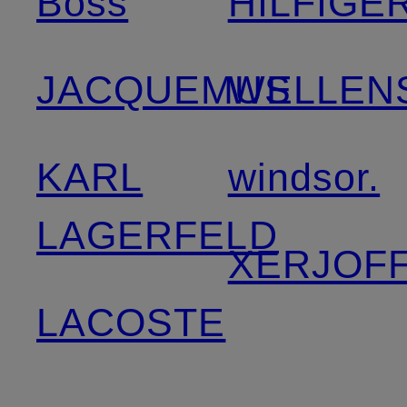
Boss
HILFIGE
JACQUEMUS
WELLEN
KARL
windsor.
LAGERFELD
XERJOF
LACOSTE