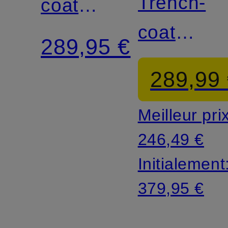
Trench-
coat
coat
court
289,95 €
CARRIE
OHANA
289,99
Meilleur pri
246,49 €
Initialement
379,95 €