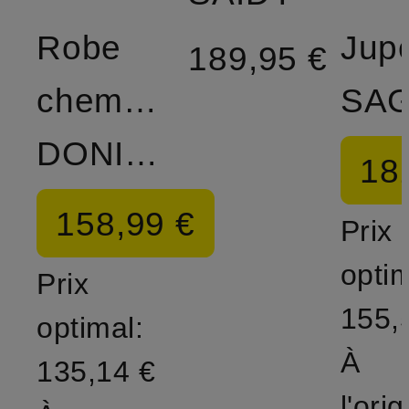
Robe
Jup
189,95 €
chemise
DONIKA
18
158,99 €
Prix
optim
Prix
155,
optimal:
À
135,14 €
l'orig