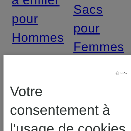
à enfiler
Sacs
pour
pour
Hommes
Femmes
Chemises
Shorts
FR
pour
Votre
pour
Hommes
consentement à
Femmes
l'usage de cookies