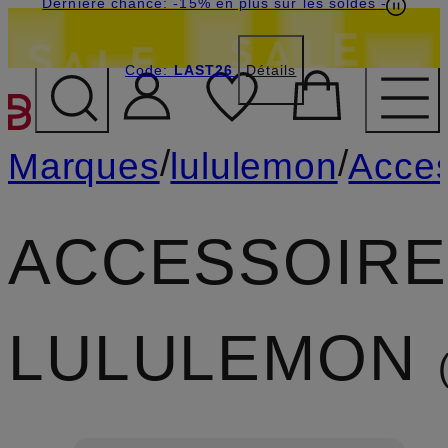
Dernière chance: -15% en plus sur les soldes
-
Code:
LAST26
Détails
PASSER AU CONTENU PR
/
/
Marques
lululemon
Acces
ACCESSOIR
LULULEMON