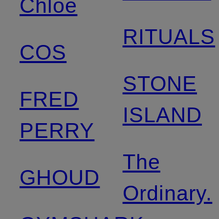
Chloé
RITUALS
COS
STONE
FRED
ISLAND
PERRY
The
GHOUD
Ordinary.