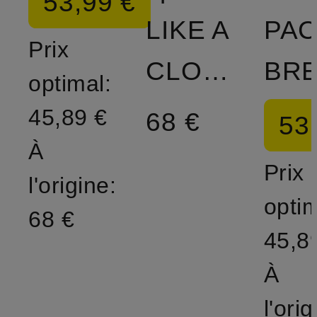
53,99 €
LIKE A
PA
Prix
CLOUD
optimal:
45,89 €
68 €
53
À
Prix
l'origine:
optim
68 €
45,8
À
l'orig