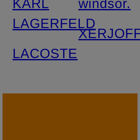
KARL
windsor.
LAGERFELD
XERJOF
LACOSTE