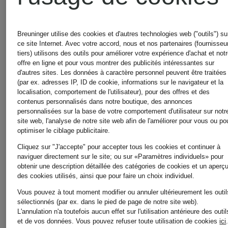
Combinaisons
Slingbac
pour Femmes
Breuninger utilise des cookies et d'autres technologies web ("outils") su
pour
ce site Internet. Avec votre accord, nous et nos partenaires (fournisseu
tiers) utilisons des outils pour améliorer votre expérience d'achat et not
offre en ligne et pour vous montrer des publicités intéressantes sur
d'autres sites. Les données à caractère personnel peuvent être traitées
Costumes
Femmes
(par ex. adresses IP, ID de cookie, informations sur le navigateur et la
localisation, comportement de l'utilisateur), pour des offres et des
contenus personnalisés dans notre boutique, des annonces
de
personnalisées sur la base de votre comportement d'utilisateur sur notr
site web, l'analyse de notre site web afin de l'améliorer pour vous ou po
Sneakers
optimiser le ciblage publicitaire.
mariage
Cliquez sur "J'accepte" pour accepter tous les cookies et continuer à
pour
naviguer directement sur le site; ou sur «Paramètres individuels» pour
obtenir une description détaillée des catégories de cookies et un aperç
pour
des cookies utilisés, ainsi que pour faire un choix individuel.
Femmes
Vous pouvez à tout moment modifier ou annuler ultérieurement les outil
sélectionnés (par ex. dans le pied de page de notre site web).
Hommes
L'annulation n'a toutefois aucun effet sur l'utilisation antérieure des outil
et de vos données.
Vous pouvez refuser toute utilisation de cookies
ici