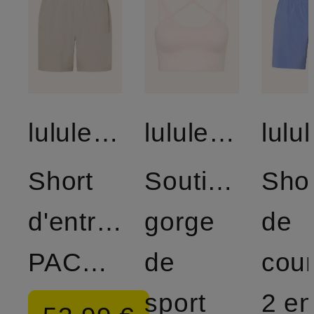
lululemon
lululemon
Short
Soutien-
Shor
d'entraînement
gorge
de
PACEBREAKER
de
cou
sport
2 en