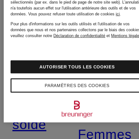
sélectionnés (par ex. dans le pied de page de notre site web). L'annulat
n'a toutefois aucun effet sur l'utilisation antérieure des outils et de vos
pour
données.
Vous pouvez refuser toute utilisation de cookies
ici
.
Robes
Pour plus d'informations sur les outils utilisés et l'utilisation de vos
données que nous et nos partenaires collectons par le biais des cookie
Femmes
veuillez consulter notre
Déclaration de confidentialité
et
Mentions légal
pour
Chaussures
Femmes
AUTORISER TOUS LES COOKIES
pour
PARAMÈTRES DES COOKIES
Robes
Femmes en
pour
solde
Femmes