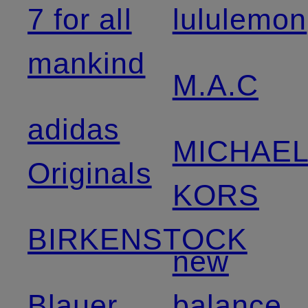
7 for all
lululemon
mankind
M.A.C
adidas
MICHAE
Originals
KORS
BIRKENSTOCK
new
Blauer
balance