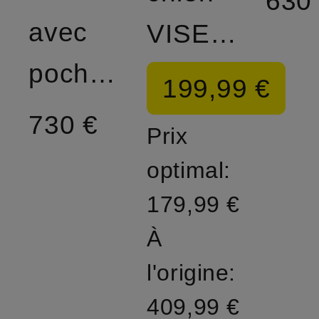
630
avec
VISETOS
pochette
199,99 €
730 €
Prix
optimal:
179,99 €
À
l'origine:
409,99 €