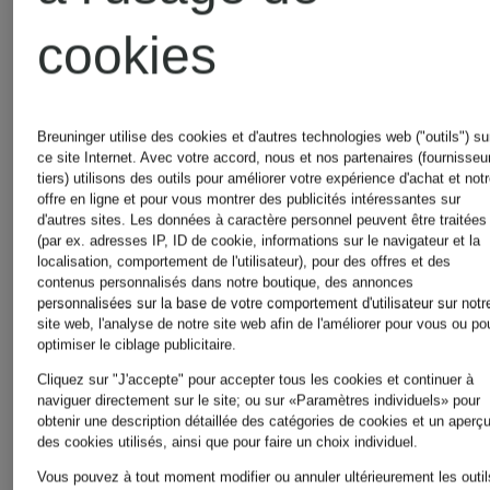
de
cookies
Femmes
soirée
Breuninger utilise des cookies et d'autres technologies web ("outils") su
Chaussures
pour
ce site Internet. Avec votre accord, nous et nos partenaires (fournisseu
tiers) utilisons des outils pour améliorer votre expérience d'achat et not
offre en ligne et pour vous montrer des publicités intéressantes sur
business
Femmes
d'autres sites. Les données à caractère personnel peuvent être traitées
(par ex. adresses IP, ID de cookie, informations sur le navigateur et la
localisation, comportement de l'utilisateur), pour des offres et des
pour
contenus personnalisés dans notre boutique, des annonces
personnalisées sur la base de votre comportement d'utilisateur sur notr
Robes
site web, l'analyse de notre site web afin de l'améliorer pour vous ou po
optimiser le ciblage publicitaire.
Hommes
Cliquez sur "J'accepte" pour accepter tous les cookies et continuer à
pour
naviguer directement sur le site; ou sur «Paramètres individuels» pour
obtenir une description détaillée des catégories de cookies et un aperç
des cookies utilisés, ainsi que pour faire un choix individuel.
Chaussures
Femmes
Vous pouvez à tout moment modifier ou annuler ultérieurement les outil