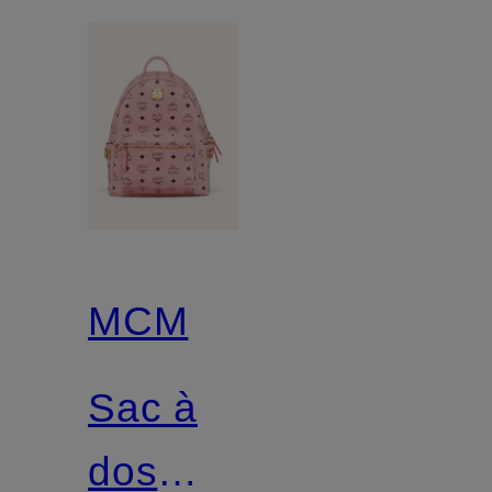
MCM
Sac à
dos