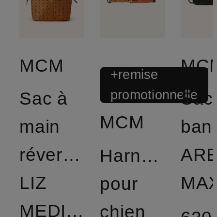
MCM
MC
+remise
promotionnelle
Sac à
Sac
MCM
main
band
réversible
AR
Harnais
LIZ
MAX
pour
MEDIUM
chien