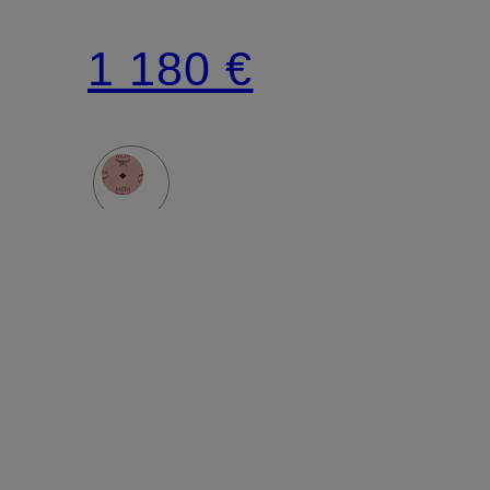
STARK
1 180 €
SMALL
avec
rivets