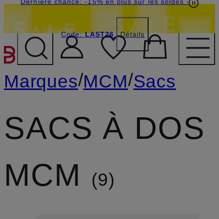
Dernière chance: -15% en plus sur les soldes
-
Code:
LAST26
Détails
PASSER AU CONTENU PR
/
/
Marques
MCM
Sacs
SACS À DOS
MCM
9