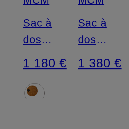
Sac à
Sac à
dos
dos
STARK
STARK
1 180 €
1 380 €
SMALL
VI avec
avec
rivets
rivets