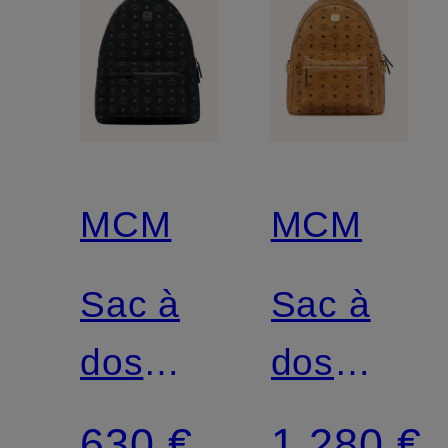
MCM
MCM
Sac à
Sac à
dos
dos
STARK
STARK
630 €
1 280 €