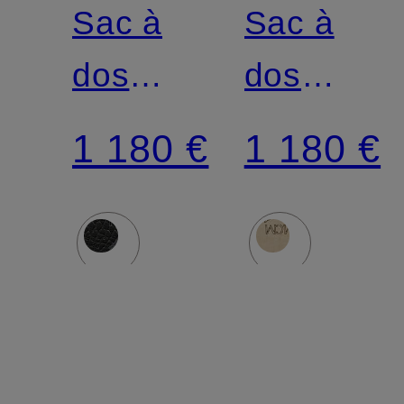
Sac à
Sac à
dos
dos
STARK
STARK
1 180 €
1 180 €
VI
SMALL
avec
rivets