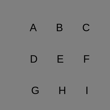
A
B
C
D
E
F
G
H
I