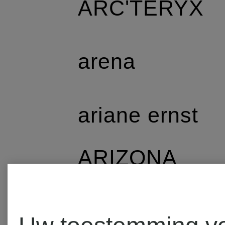
ARC'TERYX
arena
ariane ernst
ARIZONA
LOVE