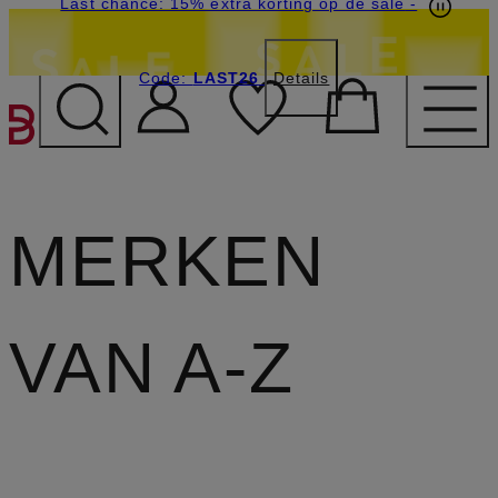
Last chance: 15% extra korting op de sale
-
Code:
LAST26
Details
GA NAAR HOOFDINHOU
MERKEN
VAN A-Z