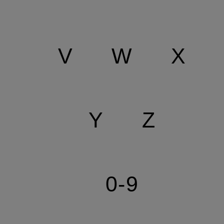
V
W
X
Y
Z
0-9