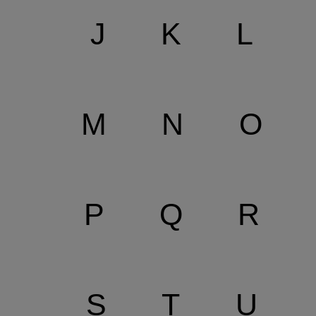
J
K
L
M
N
O
P
Q
R
S
T
U