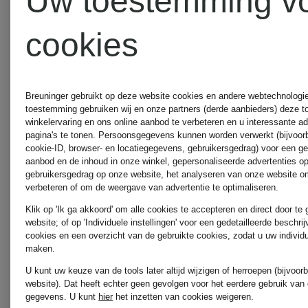
Uw toestemming v
ARKET
cookies
arkitaip
Breuninger gebruikt op deze website cookies en andere webtechnologie 
toestemming gebruiken wij en onze partners (derde aanbieders) deze 
winkelervaring en ons online aanbod te verbeteren en u interessante a
pagina's te tonen. Persoonsgegevens kunnen worden verwerkt (bijvoor
ARMA
cookie-ID, browser- en locatiegegevens, gebruikersgedrag) voor een g
aanbod en de inhoud in onze winkel, gepersonaliseerde advertenties o
gebruikersgedrag op onze website, het analyseren van onze website om
verbeteren of om de weergave van advertentie te optimaliseren.
ARMANI
Klik op 'Ik ga akkoord' om alle cookies te accepteren en direct door te
website; of op 'Individuele instellingen' voor een gedetailleerde beschri
cookies en een overzicht van de gebruikte cookies, zodat u uw individ
maken.
EXCHANGE
U kunt uw keuze van de tools later altijd wijzigen of herroepen (bijvoo
website). Dat heeft echter geen gevolgen voor het eerdere gebruik van
ARMANI
gegevens.
U kunt
hier
het inzetten van cookies weigeren.