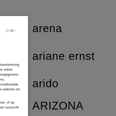
arena
NL
ariane ernst
w toestemming
ns online
oonsgegevens
arido
ens,
sonaliseerde
ze website om
ARIZONA
ite; of op
een overzicht