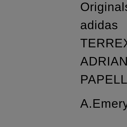
Original
adidas
TERRE
ADRIA
PAPEL
A.Emer