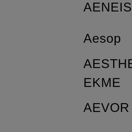
AENEI
Aesop
AESTH
EKME
AEVOR