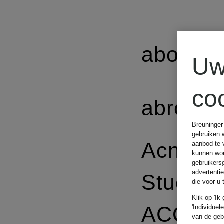
about:b
Uw
co
abro
Breuninger
gebruiken 
Acne
aanbod te 
kunnen wor
gebruikers
advertenti
Studios
die voor u
Klik op 'Ik
ACQUA 
'Individuel
van de geb