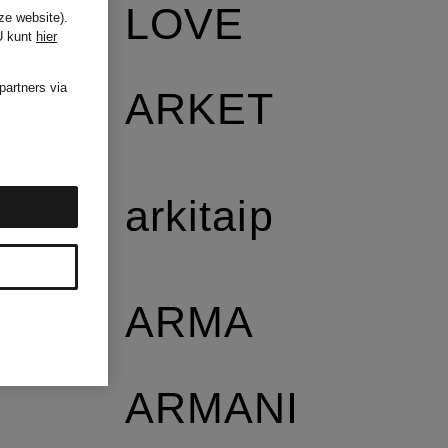
LOVE
ze website).
U kunt
hier
partners via
ARKET
arkitaip
ARMA
ARMANI