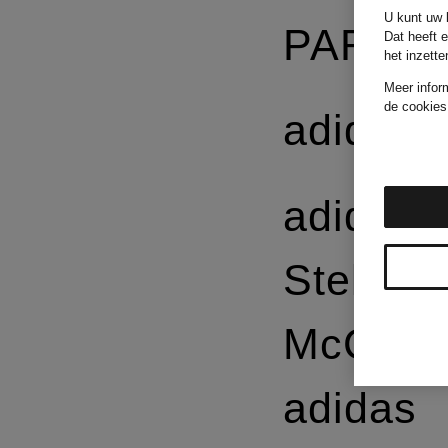
U kunt uw k
PARMA
Dat heeft 
het inzett
Meer infor
de cookies
adidas
adidas 
Stella
McCart
adidas