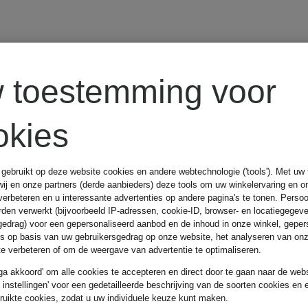
ALMADA
lank
 toestemming voor
LABEL
okies
ALOHAS
 gebruikt op deze website cookies en andere webtechnologie ('tools'). Met u
wij en onze partners (derde aanbieders) deze tools om uw winkelervaring en o
verbeteren en u interessante advertenties op andere pagina's te tonen. Pers
den verwerkt (bijvoorbeeld IP-adressen, cookie-ID, browser- en locatiegegev
gedrag) voor een gepersonaliseerd aanbod en de inhoud in onze winkel, geper
AlpenHERZ
es op basis van uw gebruikersgedrag op onze website, het analyseren van on
 te verbeteren of om de weergave van advertentie te optimaliseren.
 ga akkoord' om alle cookies te accepteren en direct door te gaan naar de webs
DI
e instellingen' voor een gedetailleerde beschrijving van de soorten cookies en 
ruikte cookies, zodat u uw individuele keuze kunt maken.