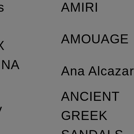
AMIRI
s
AMOUAGE
X
NNA
Ana Alcaza
L
ANCIENT
y
GREEK