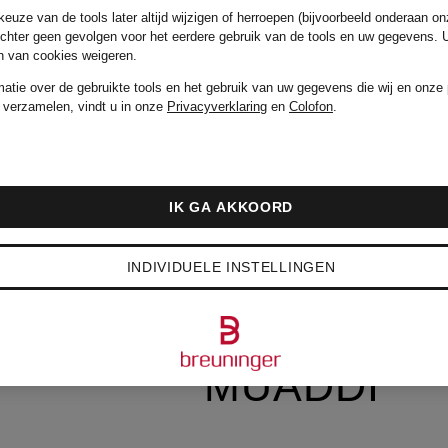
altea
euze van de tools later altijd wijzigen of herroepen (bijvoorbeeld onderaan on
echter geen gevolgen voor het eerdere gebruik van de tools en uw gegevens.
en van cookies weigeren.
American
matie over de gebruikte tools en het gebruik van uw gegevens die wij en onze 
 verzamelen, vindt u in onze
Privacyverklaring
en
Colofon
.
Vintage
by
IK GA AKKOORD
AMI PARIS
INDIVIDUELE INSTELLINGEN
AMINA
ney
MUADDI