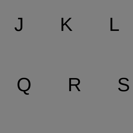
J
K
L
Q
R
S