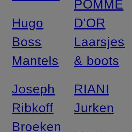
POMME
Hugo
D'OR
Boss
Laarsjes
Mantels
& boots
Joseph
RIANI
Ribkoff
Jurken
Broeken