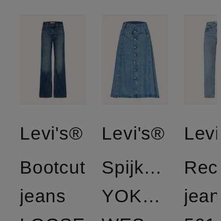
Levi's®
Levi's®
Levi
Bootcut
Spijkerrok
Rec
jeans
YOKED
jean