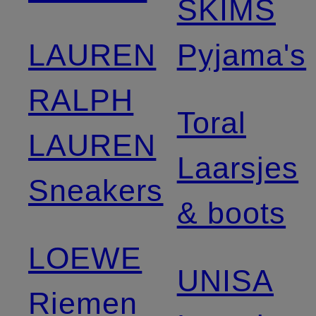
SKIMS
LAUREN
Pyjama's
RALPH
Toral
LAUREN
Laarsjes
Sneakers
& boots
LOEWE
UNISA
Riemen