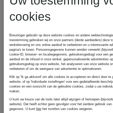
Uw toestemming v
GOES
klein
cookies
HOLLYW
Jellycat
Breuninger gebruikt op deze website cookies en andere webtechnologie 
toestemming gebruiken wij en onze partners (derde aanbieders) deze 
RAFFAE
winkelervaring en ons online aanbod te verbeteren en u interessante a
pagina's te tonen. Persoonsgegevens kunnen worden verwerkt (bijvoor
cookie-ID, browser- en locatiegegevens, gebruikersgedrag) voor een g
KENNEL &
ROSSI
aanbod en de inhoud in onze winkel, gepersonaliseerde advertenties o
gebruikersgedrag op onze website, het analyseren van onze website om
verbeteren of om de weergave van advertentie te optimaliseren.
SCHMENGER
Klik op 'Ik ga akkoord' om alle cookies te accepteren en direct door te
website; of op 'Individuele instellingen' voor een gedetailleerde beschri
REPEAT
cookies en een overzicht van de gebruikte cookies, zodat u uw individ
maken.
LUISA
U kunt uw keuze van de tools later altijd wijzigen of herroepen (bijvoo
website). Dat heeft echter geen gevolgen voor het eerdere gebruik van
ROBERT
gegevens.
U kunt
hier
het inzetten van cookies weigeren.