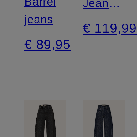
Barrel
Jeans
jeans
BAGGY
€ 119,99
DAD
€ 89,95
BARRELL