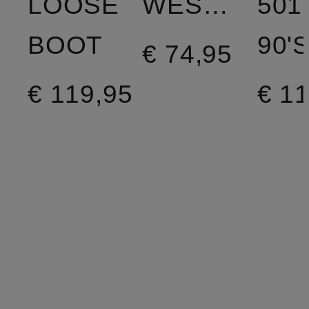
LOOSE
WESTERN
501
BOOT
90'
€ 74,95
€ 119,95
€ 1