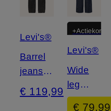
+Actiekortin
Levi's®
Levi's®
Barrel
Wide
jeans
leg
BAGGY
€ 119,99
jeans
DAD
€ 79,99