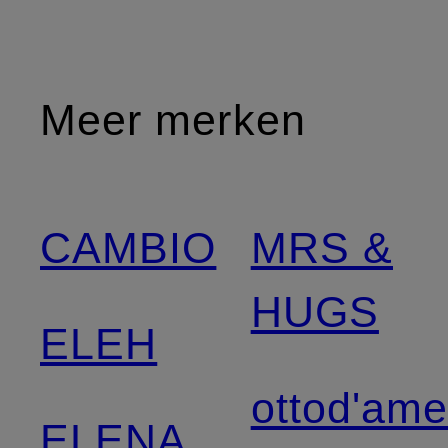
Meer merken
CAMBIO
MRS &
HUGS
ELEH
ottod'am
ELENA