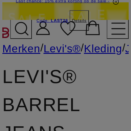
Last chance: 15% extra korting op de sale
-
Code:
LAST26
Details
GA NAAR HOOFDINHOU
/
/
/
Merken
Levi's®
Kleding
LEVI'S®
BARREL