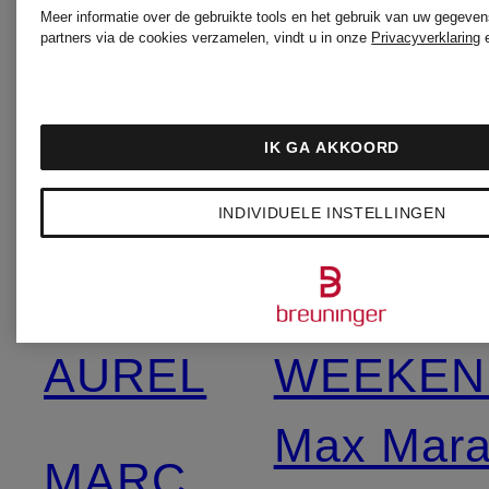
CERANO
Meer informatie over de gebruikte tools en het gebruik van uw gegeven
partners via de cookies verzamelen, vindt u in onze
Privacyverklaring
FRIEDM
LUNATICA
IK GA AKKOORD
rosemun
MILANO
INDIVIDUELE INSTELLINGEN
SoSUE
MARC
AUREL
WEEKEN
Max Mar
MARC