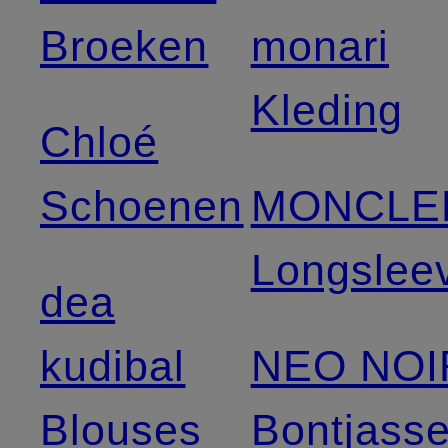
Broeken
monari
Kleding
Chloé
Schoenen
MONCLE
Longslee
dea
kudibal
NEO NOI
Blouses
Bontjass