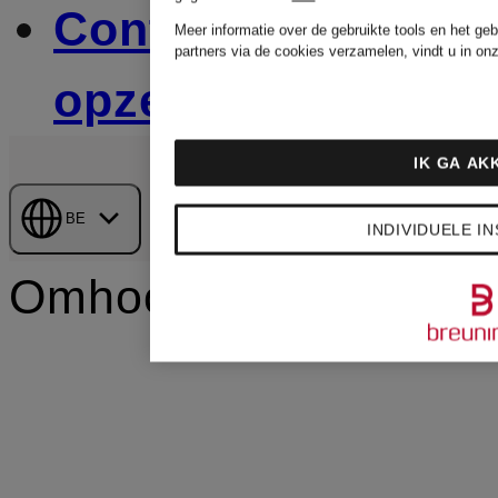
Contract
Meer informatie over de gebruikte tools en het ge
partners via de cookies verzamelen, vindt u in on
opzeggen
IK GA A
Breuninger
BE
INDIVIDUELE I
Omhoog