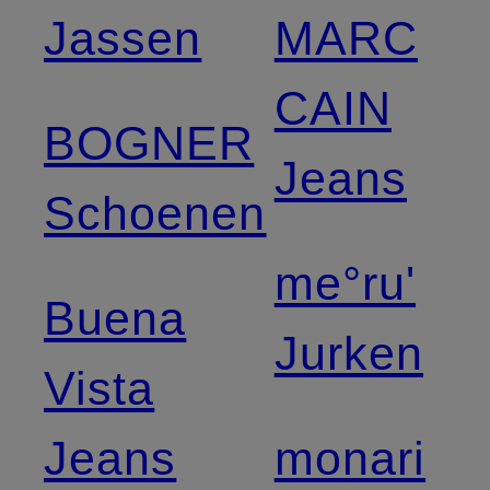
Jassen
MARC
CAIN
BOGNER
Jeans
Schoenen
me°ru'
Buena
Jurken
Vista
Jeans
monari