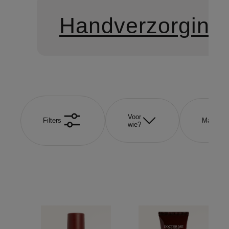
Handverzorging
Voor
Filters
Maat
wie?