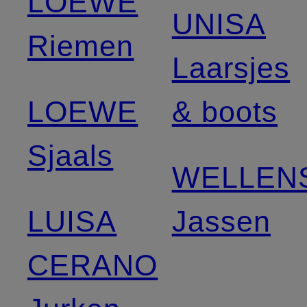
LOEWE
UNISA
Riemen
Laarsjes
LOEWE
& boots
Sjaals
WELLEN
LUISA
Jassen
CERANO