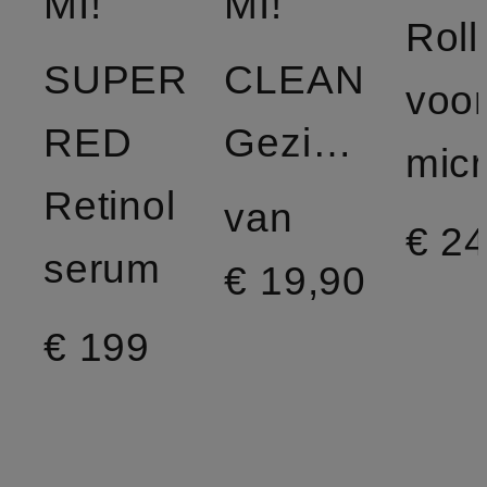
MI!
MI!
Roll
SUPER
CLEAN
voo
RED
Gezichtsreinigingsgel
Retinol
van
€ 24
serum
€ 19,90
€ 199