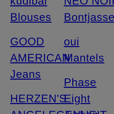
kudibal
NEO NOI
Blouses
Bontjass
GOOD
oui
AMERICAN
Mantels
Jeans
Phase
HERZEN'S
Eight