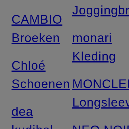
Joggingb
CAMBIO
Broeken
monari
Kleding
Chloé
Schoenen
MONCLE
Longslee
dea