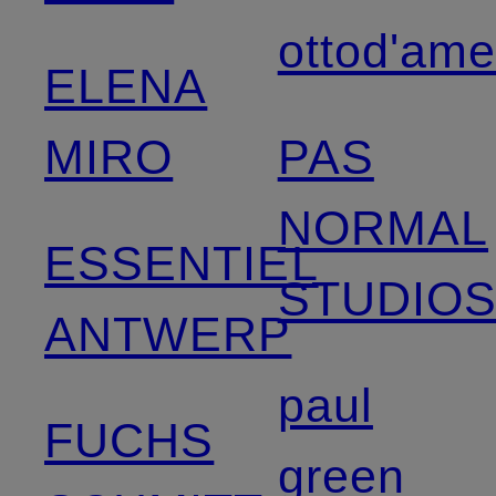
ottod'am
ELENA
MIRO
PAS
NORMAL
ESSENTIEL
STUDIO
ANTWERP
paul
FUCHS
green