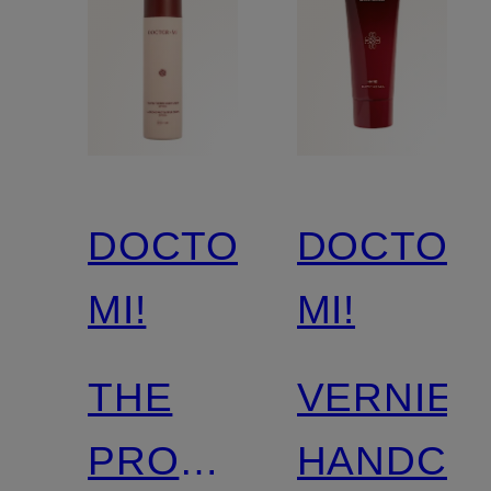
DOCTOR
DOCTOR
MI!
MI!
THE
VERNIE
PROTECTING
HANDCR