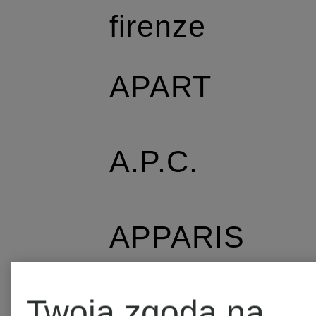
firenze
APART
A.P.C.
APPARIS
Twoja zgoda na
AQUANOVA