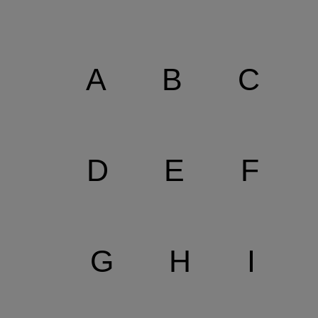
A
B
C
D
E
F
G
H
I