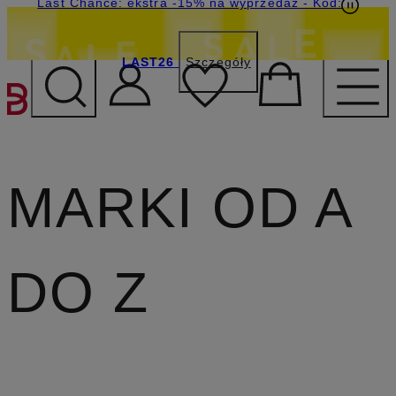
Last Chance: ekstra -15% na wyprzedaż
- Kod:
LAST26
Szczegóły
PRZEJDŹ DO GŁÓWNEJ 
MARKI OD A
DO Z