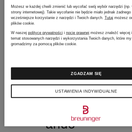
Możesz w każdej chwili zmienić lub wycofać swój wybór narzędzi (np.
strony internetowej). Takie wycofanie nie będzie miało jednak żadneg
wcześniejsze korzystanie z narzędzi i Twoich danych.
Tutaj
możesz od
plików cookie
.
ARC'TERYX
W naszej
polityce prywatności
i
nocie prawnej
możesz znaleźć więcej i
temat stosowanych narzędzi i wykorzystania Twoich danych, które my i
gromadzimy za pomocą plików cookie.
arena
ZGADZAM SIĘ
ariane ernst
USTAWIENIA INDYWIDUALNE
arido