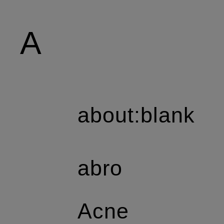
A
about:blank
abro
Acne