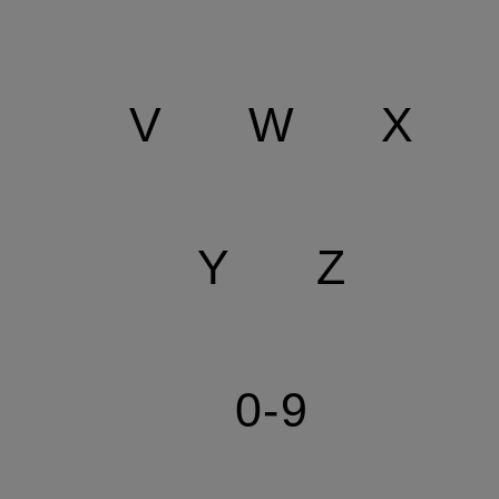
V
W
X
Y
Z
0-9