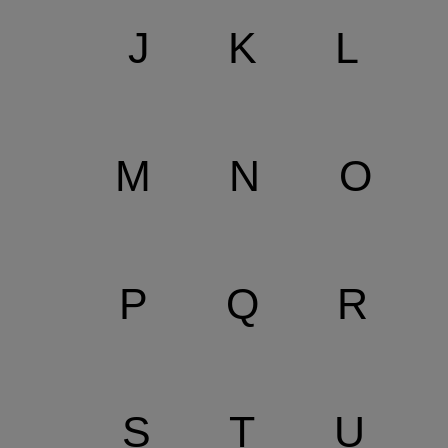
J
K
L
M
N
O
P
Q
R
S
T
U