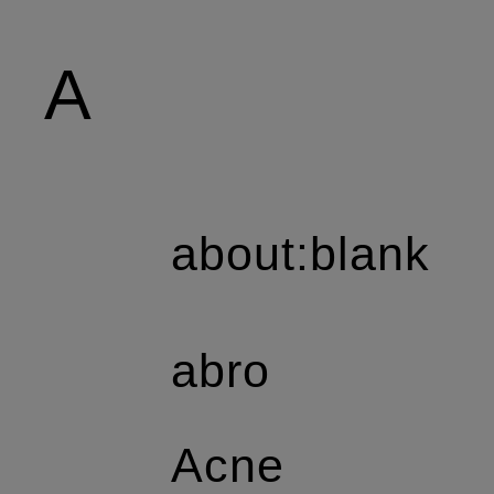
A
about:blank
abro
Acne