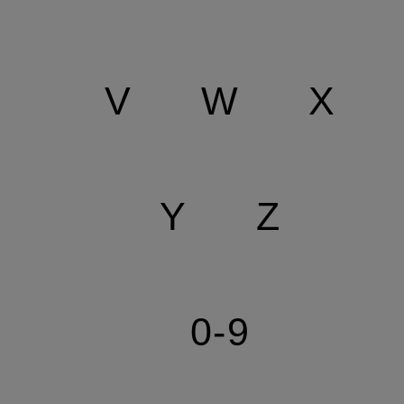
V
W
X
Y
Z
0-9