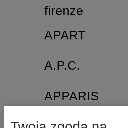
firenze
APART
A.P.C.
APPARIS
Twoja zgoda na
AQUANOVA