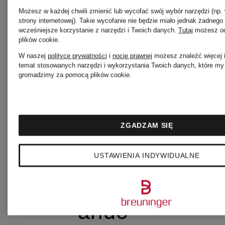
Możesz w każdej chwili zmienić lub wycofać swój wybór narzędzi (np.
strony internetowej). Takie wycofanie nie będzie miało jednak żadneg
wcześniejsze korzystanie z narzędzi i Twoich danych.
Tutaj
możesz od
plików cookie
.
ARC'TERYX
W naszej
polityce prywatności
i
nocie prawnej
możesz znaleźć więcej i
temat stosowanych narzędzi i wykorzystania Twoich danych, które my i
gromadzimy za pomocą plików cookie.
arena
ZGADZAM SIĘ
ariane ernst
USTAWIENIA INDYWIDUALNE
arido