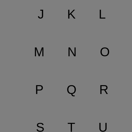
J
K
L
M
N
O
P
Q
R
S
T
U