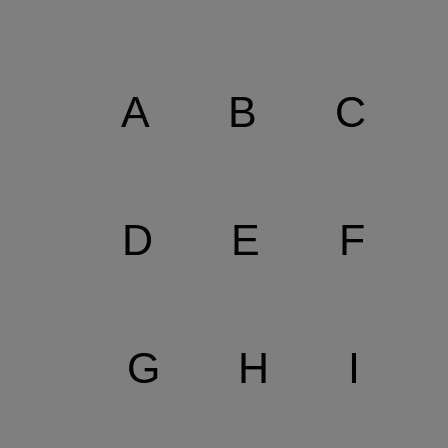
A
B
C
D
E
F
G
H
I