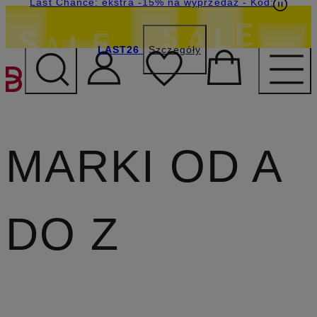
Last Chance: ekstra -15% na wyprzedaż
150 zł dla nowych klientów
- Kod:
NEW150
- Kod:
LAST26
Szczegóły
Szczegóły
PRZEJDŹ DO GŁÓWNEJ 
MARKI OD A
DO Z