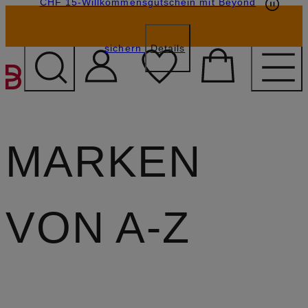
CHF 15-Willkommensgutschein mit Beyond
sichern
Details
ZUM HAUPTINHALT ÜBE
MARKEN
VON A-Z