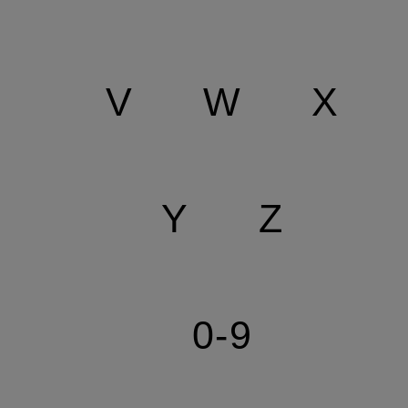
V
W
X
Y
Z
0-9