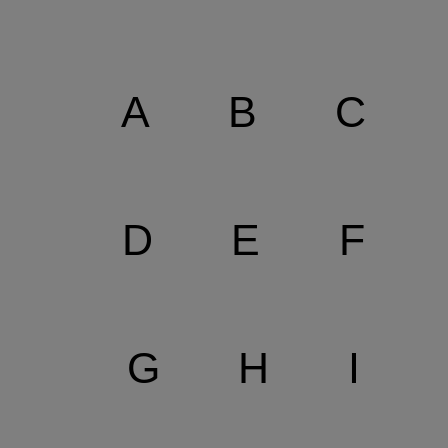
A
B
C
D
E
F
G
H
I