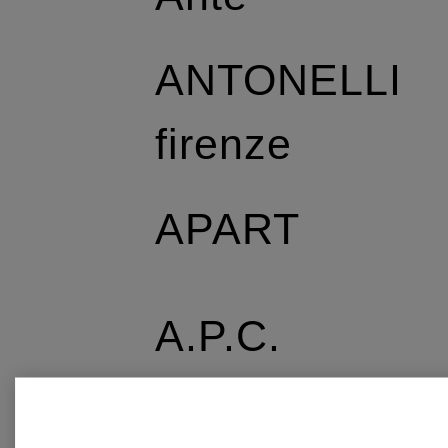
ANTONELLI
firenze
APART
A.P.C.
APPARIS