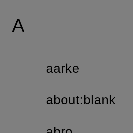
A
aarke
about:blank
abro