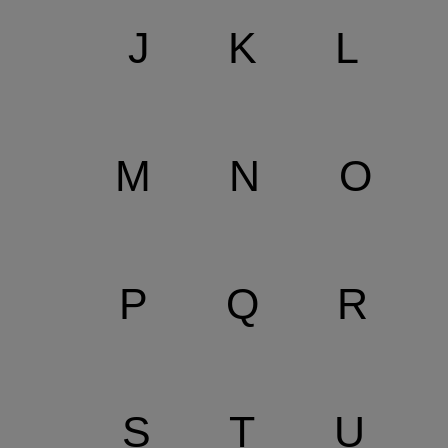
J
K
L
M
N
O
P
Q
R
S
T
U