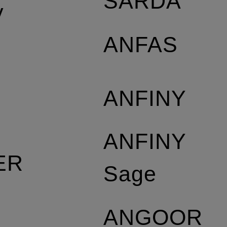
SARDA
y
ANFAS
S
ANFINY
ANFINY
ER
Sage
ANGOOR