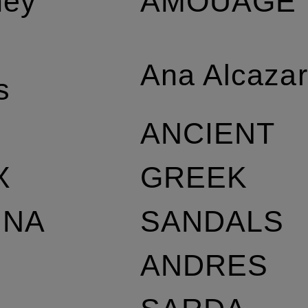
AMOUAGE
ney
Ana Alcaza
s
ANCIENT
GREEK
X
SANDALS
NNA
ANDRES
L