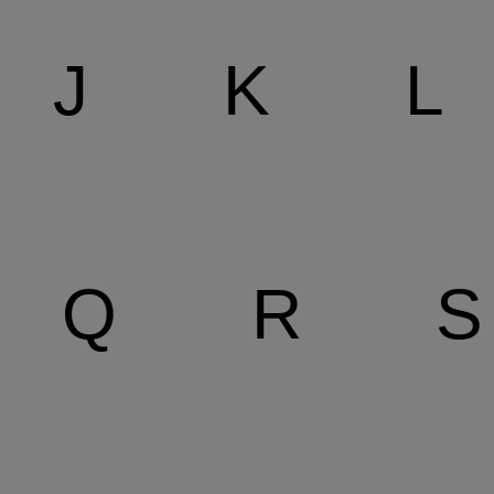
J
K
L
Q
R
S