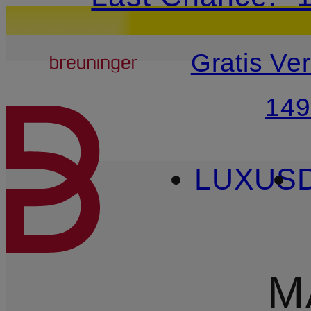
20€-Willkommensg
Breuninger
Gratis Ve
ZUM HAUPTINHALT ÜBE
149
LUXUS
M