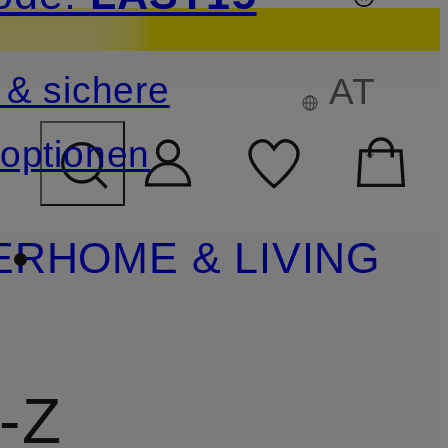
sichern
 & sichere
AT
FELD ÜBERSPRINGEN
optionen
ER
HOME & LIVING
-Z