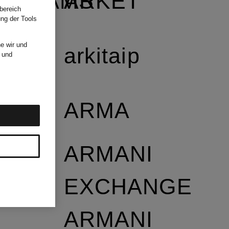
NDREAMS
ARKET
bereich
ung der Tools
e wir und
arkitaip
und
ARMA
ARMANI
EXCHANGE
ARMANI