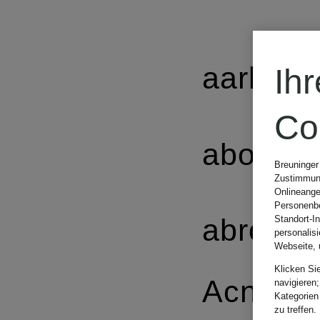
aarke
Ih
Co
about:b
Breuninger
Zustimmung
Onlineange
Personenbe
abro
Standort-I
personalis
Webseite, 
Klicken Si
Acne
navigieren;
Kategorien
zu treffen.