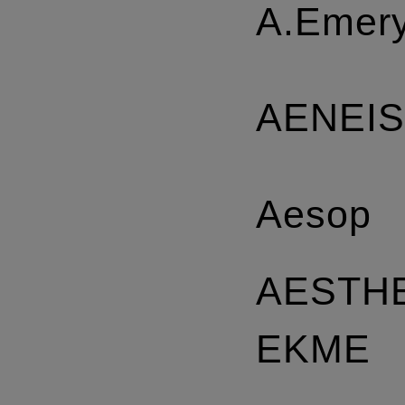
A.Emer
AENEI
Aesop
AESTH
EKME