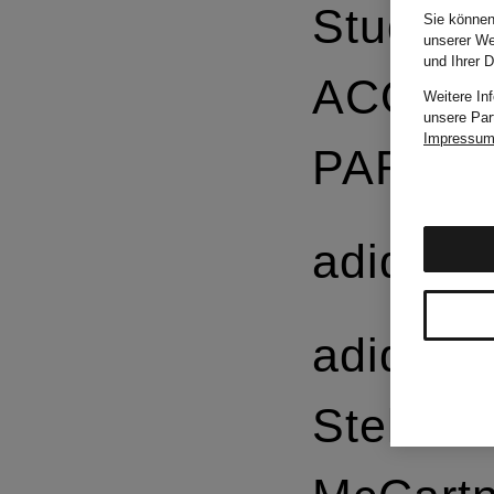
Studios
Sie können
unserer We
und Ihrer 
ACQUA 
Weitere In
unsere Par
Impressu
PARMA
adidas
adidas 
Stella