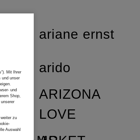
ariane ernst
arido
). Mit Ihrer
s und unser
eigen.
ARIZONA
wser- und
nserem Shop,
 unserer
.
LOVE
 weiter zu
ookie-
elle Auswahl